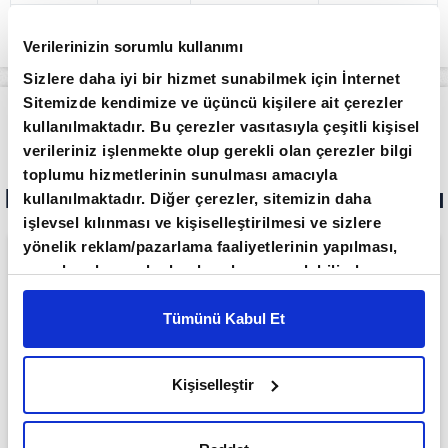
31.07.2026
100.637
63.811
164.448
Verilerinizin sorumlu kullanımı
Sizlere daha iyi bir hizmet sunabilmek için İnternet
Sitemizde kendimize ve üçüncü kişilere ait çerezler
Apara
Ekonomi
KKM bakiyesi 34 milyon lira azaldı
kullanılmaktadır. Bu çerezler vasıtasıyla çeşitli kişisel
verileriniz işlenmekte olup gerekli olan çerezler bilgi
Giriş Tarihi: 06.08.2026 14:46
Son Güncelleme: 06.08.2026 14:47
toplumu hizmetlerinin sunulması amacıyla
KKM bakiyesi 34 milyon lira azaldı
kullanılmaktadır. Diğer çerezler, sitemizin daha
işlevsel kılınması ve kişiselleştirilmesi ve sizlere
yönelik reklam/pazarlama faaliyetlerinin yapılması,
amaçlarıyla sınırlı olarak açık rızanız dahilinde
kullanılacaktır. Çerezlere ilişkin tercihlerinizi çerez
paneli vasıtasıyla belirleyebilirsiniz. Çerezlere ilişkin
Tümünü Kabul Et
detaylı bilgi için Ayarlar butonuna tıklayabilir,
Çerez
Bilgilendirme
Metnimizi ziyaret edebilirsiniz.
Kişiselleştir
6698 sayılı Kişisel Verilerin Korunması Kanunu
uyarınca hazırlanmış olan İnternet Sitesi Aydınlatma
Metnimizi okumak ve sitemizi ziyaretiniz kapsamında