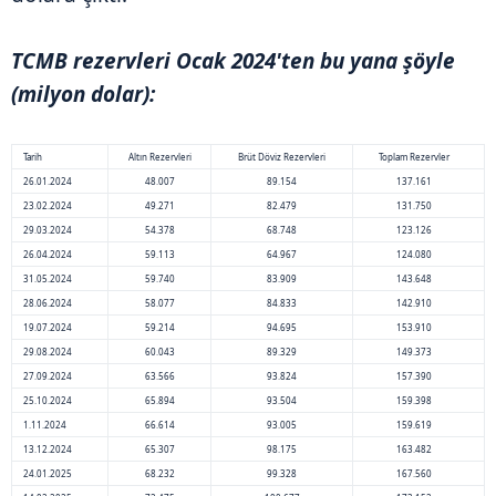
TCMB rezervleri Ocak 2024'ten bu yana şöyle
(milyon dolar):
Tarih
Altın Rezervleri
Brüt Döviz Rezervleri
Toplam Rezervler
26.01.2024
48.007
89.154
137.161
23.02.2024
49.271
82.479
131.750
29.03.2024
54.378
68.748
123.126
26.04.2024
59.113
64.967
124.080
31.05.2024
59.740
83.909
143.648
28.06.2024
58.077
84.833
142.910
19.07.2024
59.214
94.695
153.910
29.08.2024
60.043
89.329
149.373
27.09.2024
63.566
93.824
157.390
25.10.2024
65.894
93.504
159.398
1.11.2024
66.614
93.005
159.619
13.12.2024
65.307
98.175
163.482
24.01.2025
68.232
99.328
167.560