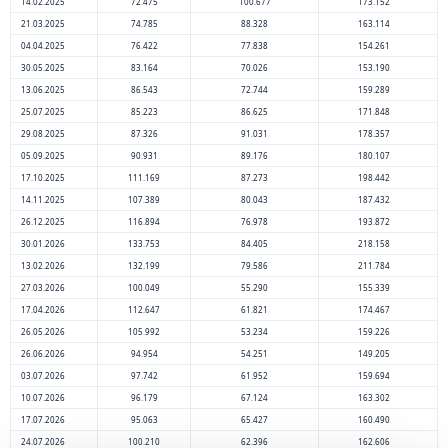
14.02.2025
72.475
100.677
173.152
21.03.2025
74.785
88.328
163.114
04.04.2025
76.422
77.838
154.261
30.05.2025
83.164
70.026
153.190
13.06.2025
86.543
72.744
159.289
25.07.2025
85.223
86.625
171.848
29.08.2025
87.326
91.031
178.357
05.09.2025
90.931
89.176
180.107
17.10.2025
111.169
87.273
198.442
14.11.2025
107.389
80.043
187.432
26.12.2025
116.894
76.978
193.872
30.01.2026
133.753
84.405
218.158
13.02.2026
132.199
79.586
211.784
27.03.2026
100.049
55.290
155.339
17.04.2026
112.647
61.821
174.467
26.05.2026
105.992
53.234
159.226
26.06.2026
94.954
54.251
149.205
03.07.2026
97.742
61.952
159.694
10.07.2026
96.179
67.124
163.302
17.07.2026
95.063
65.427
160.490
24.07.2026
100.210
62.396
162.606