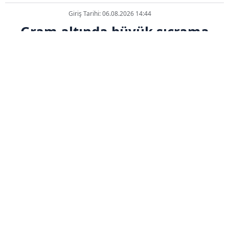
Giriş Tarihi: 06.08.2026 14:44
Gram altında büyük sıçrama
ABONE OL
ABD'den gelen kritik veriler ve Orta
Doğu'da yaşanan iyimser hava ile