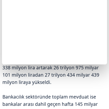
Kur korumalı Türk lirası mevduat ve
katılma hesapları (KKM), geçen hafta
34 milyon lira azalarak 157 milyon
liraya geriledi.
Bankacılık Düzenleme ve Denetleme
Kurumunun (BDDK) yayımladığı haftalık
bültene göre, bankacılık sektörünün toplam
kredi hacmi, 31 Temmuz itibarıyla 459 milyar
338 milyon lira artarak 26 trilyon 975 milyar
101 milyon liradan 27 trilyon 434 milyar 439
milyon liraya yükseldi.
Bankacılık sektöründe toplam mevduat ise
bankalar arası dahil geçen hafta 145 milyar