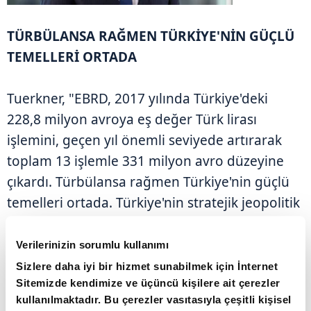
TÜRBÜLANSA RAĞMEN TÜRKİYE'NİN GÜÇLÜ
TEMELLERİ ORTADA
Tuerkner, "EBRD, 2017 yılında Türkiye'deki
228,8 milyon avroya eş değer Türk lirası
işlemini, geçen yıl önemli seviyede artırarak
toplam 13 işlemle 331 milyon avro düzeyine
çıkardı. Türbülansa rağmen Türkiye'nin güçlü
temelleri ortada. Türkiye'nin stratejik jeopolitik
konumu, sadece ticareti açısından bir nimet
değil, aynı zamanda iklimi ve kültürü de
Verilerinizin sorumlu kullanımı
Türkiye'yi harika bir turist destinasyonu haline
Sizlere daha iyi bir hizmet sunabilmek için İnternet
Sitemizde kendimize ve üçüncü kişilere ait çerezler
getiriyor. Türkiye'nin turizmde canlanma adına
kullanılmaktadır. Bu çerezler vasıtasıyla çeşitli kişisel
bu yıl yüksek beklentileri var" açıklamasında