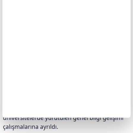
EN BÜYÜK PAY ÜNİVERSİTELERE GİTTİ
Sosyo-ekonomik hedeflere göre
değerlendirildiğinde, 2025 yılında Ar-Ge
harcamalarının en büyük bölümü
üniversitelerde yürütülen genel bilgi gelişimi
çalışmalarına ayrıldı.