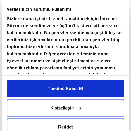
Verilerinizin sorumlu kullanımı
VOA çalışanları, 22 Mart'ta, kurumla ilgili alınan
Sizlere daha iyi bir hizmet sunabilmek için İnternet
söz konusu kararların "hukuka aykırı" olduğu
Sitemizde kendimize ve üçüncü kişilere ait çerezler
gerekçesiyle Trump yönetimine dava açtıklarını
kullanılmaktadır. Bu çerezler vasıtasıyla çeşitli kişisel
duyurmuştu.
verileriniz işlenmekte olup gerekli olan çerezler bilgi
toplumu hizmetlerinin sunulması amacıyla
kullanılmaktadır. Diğer çerezler, sitemizin daha
işlevsel kılınması ve kişiselleştirilmesi ve sizlere
yönelik reklam/pazarlama faaliyetlerinin yapılması,
amaçlarıyla sınırlı olarak açık rızanız dahilinde
kullanılacaktır. Çerezlere ilişkin tercihlerinizi çerez
paneli vasıtasıyla belirleyebilirsiniz. Çerezlere ilişkin
Tümünü Kabul Et
detaylı bilgi için Ayarlar butonuna tıklayabilir,
Çerez
Bilgilendirme
Metnimizi ziyaret edebilirsiniz.
Kişiselleştir
6698 sayılı Kişisel Verilerin Korunması Kanunu
uyarınca hazırlanmış olan İnternet Sitesi Aydınlatma
Metnimizi okumak ve sitemizi ziyaretiniz kapsamında
Reddet
gerçekleştirilen veri işleme faaliyetleri ile ilgili daha