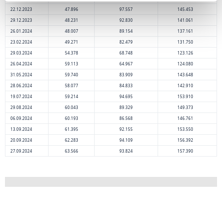
22.12.2023
47.896
97.557
145.453
29.12.2023
48.231
92.830
141.061
26.01.2024
48.007
89.154
137.161
23.02.2024
49.271
82.479
131.750
29.03.2024
54.378
68.748
123.126
26.04.2024
59.113
64.967
124.080
31.05.2024
59.740
83.909
143.648
28.06.2024
58.077
84.833
142.910
19.07.2024
59.214
94.695
153.910
29.08.2024
60.043
89.329
149.373
06.09.2024
60.193
86.568
146.761
13.09.2024
61.395
92.155
153.550
20.09.2024
62.283
94.109
156.392
27.09.2024
63.566
93.824
157.390