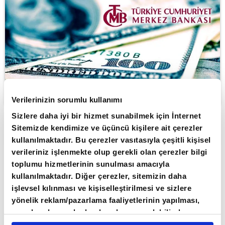
Verilerinizin sorumlu kullanımı
Sizlere daha iyi bir hizmet sunabilmek için İnternet
Sitemizde kendimize ve üçüncü kişilere ait çerezler
ABONE OL
kullanılmaktadır. Bu çerezler vasıtasıyla çeşitli kişisel
verileriniz işlenmekte olup gerekli olan çerezler bilgi
Türkiye Cumhuriyet Merkez Bankası
toplumu hizmetlerinin sunulması amacıyla
(TCMB) toplam rezervleri, 27 Eylül
kullanılmaktadır. Diğer çerezler, sitemizin daha
haftasında bir önceki haftaya göre 998
işlevsel kılınması ve kişiselleştirilmesi ve sizlere
milyon dolar yükselişle 157 milyar 390
yönelik reklam/pazarlama faaliyetlerinin yapılması,
amaçlarıyla sınırlı olarak açık rızanız dahilinde
milyon dolara çıkarak tüm zamanların
kullanılacaktır. Çerezlere ilişkin tercihlerinizi çerez