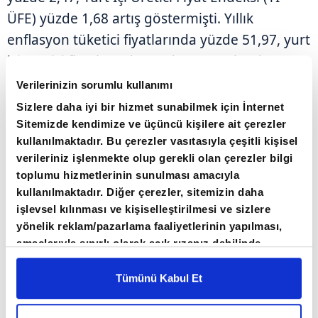
ÜFE) yüzde 1,68 artış göstermişti. Yıllık
enflasyon tüketici fiyatlarında yüzde 51,97, yurt
içi üretici fiyatlarında yüzde 35,75 olarak
hesaplanmıştı.
Verilerinizin sorumlu kullanımı
Sizlere daha iyi bir hizmet sunabilmek için İnternet
Sitemizde kendimize ve üçüncü kişilere ait çerezler
kullanılmaktadır. Bu çerezler vasıtasıyla çeşitli kişisel
verileriniz işlenmekte olup gerekli olan çerezler bilgi
toplumu hizmetlerinin sunulması amacıyla
kullanılmaktadır. Diğer çerezler, sitemizin daha
işlevsel kılınması ve kişiselleştirilmesi ve sizlere
yönelik reklam/pazarlama faaliyetlerinin yapılması,
amaçlarıyla sınırlı olarak açık rızanız dahilinde
kullanılacaktır. Çerezlere ilişkin tercihlerinizi çerez
paneli vasıtasıyla belirleyebilirsiniz. Çerezlere ilişkin
Tümünü Kabul Et
detaylı bilgi için Ayarlar butonuna tıklayabilir,
Çerez
Bilgilendirme
Metnimizi ziyaret edebilirsiniz.