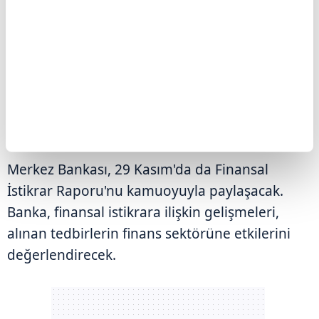
OLACAK
TCMB Başkanı Karahan'ın, 8 Kasım'da yılın son
enflasyon raporunu açıklaması bekleniyor.
Karahan'ın vereceği mesajlar, ekonomi ve
piyasalar tarafından yakından takip edilecek.
Merkez Bankası, 29 Kasım'da da Finansal
İstikrar Raporu'nu kamuoyuyla paylaşacak.
Banka, finansal istikrara ilişkin gelişmeleri,
alınan tedbirlerin finans sektörüne etkilerini
değerlendirecek.