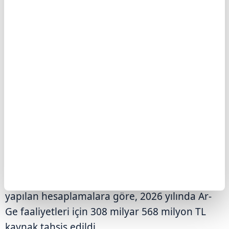
(GSYH) ise yüzde 0,40'ını oluşturdu.
2026 İÇİN 308,6 MİLYAR LİRALIK ÖDENEK
Bütçe başlangıç ödenekleri esas alınarak
yapılan hesaplamalara göre, 2026 yılında Ar-
Ge faaliyetleri için 308 milyar 568 milyon TL
kaynak tahsis edildi.