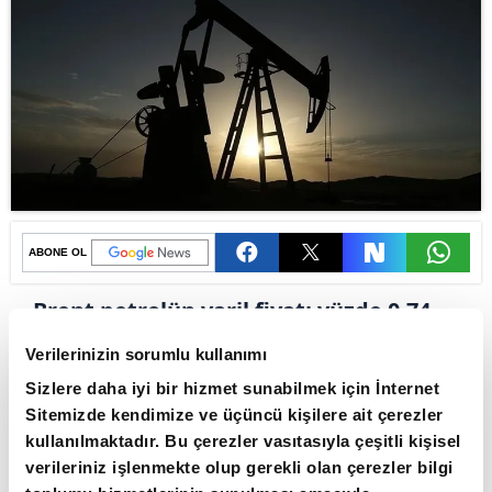
ABONE OL
Brent petrolün varil fiyatı yüzde 0,74
artışla 83,10 dolara yükseldi. Hürmüz
Verilerinizin sorumlu kullanımı
Boğazı'ndaki deniz trafiğinin
Sizlere daha iyi bir hizmet sunabilmek için İnternet
normalleşmesine ilişkin belirsizlikler
Sitemizde kendimize ve üçüncü kişilere ait çerezler
ve Orta Doğu'da arz güvenliğine
kullanılmaktadır. Bu çerezler vasıtasıyla çeşitli kişisel
verileriniz işlenmekte olup gerekli olan çerezler bilgi
yönelik endişeler petrol fiyatlarını