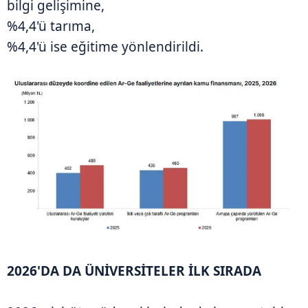
bilgi gelişimine,
%4,4'ü tarıma,
%4,4'ü ise eğitime yönlendirildi.
2026'DA DA ÜNİVERSİTELER İLK SIRADA