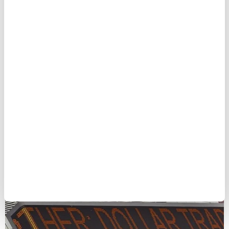
neredeyse tamamı hizmet sektöründen
kaynaklandı.
Hizmet sektöründe istihdam 47 bin kişi
artarken, mal üreten sektörlerde istihdam 3
bin kişi azaldı.
Mal üretimi tarafında doğal kaynaklar ve
madencilik sektöründe 6 bin, inşaatta bin ve
imalat sanayinde 2 bin kişilik istihdam artışı
kaydedildi.