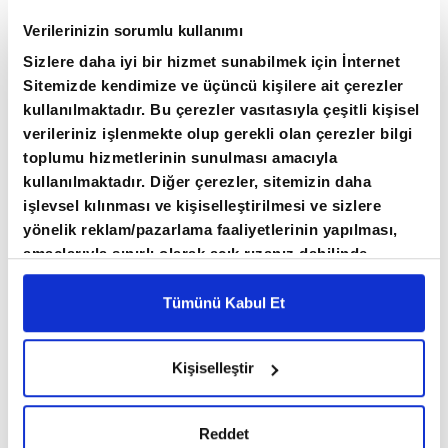
Verilerinizin sorumlu kullanımı
Altının Rusya'nın rezervlerindeki payı Haziran
Sizlere daha iyi bir hizmet sunabilmek için İnternet
2007'de yüzde 2,1'e kadar gerilemişti.
Sitemizde kendimize ve üçüncü kişilere ait çerezler
kullanılmaktadır. Bu çerezler vasıtasıyla çeşitli kişisel
Uluslararası rezervler, Rusya Merkez Bankası ve
verileriniz işlenmekte olup gerekli olan çerezler bilgi
toplumu hizmetlerinin sunulması amacıyla
Rus hükümeti tarafından yönetilen döviz, para,
kullanılmaktadır. Diğer çerezler, sitemizin daha
altın ve diğer rezerv varlıklardan oluşuyor.
işlevsel kılınması ve kişiselleştirilmesi ve sizlere
yönelik reklam/pazarlama faaliyetlerinin yapılması,
Batılı ülkeler, Ukrayna'daki savaş nedeniyle
amaçlarıyla sınırlı olarak açık rızanız dahilinde
kullanılacaktır. Çerezlere ilişkin tercihlerinizi çerez
Rusya Merkez Bankası rezervlerinin yaklaşık
paneli vasıtasıyla belirleyebilirsiniz. Çerezlere ilişkin
Tümünü Kabul Et
yarısına erişimini dondurmuştu.
detaylı bilgi için Ayarlar butonuna tıklayabilir,
Çerez
Bilgilendirme
Metnimizi ziyaret edebilirsiniz.
Kişiselleştir
6698 sayılı Kişisel Verilerin Korunması Kanunu
uyarınca hazırlanmış olan İnternet Sitesi Aydınlatma
Metnimizi okumak ve sitemizi ziyaretiniz kapsamında
Reddet
gerçekleştirilen veri işleme faaliyetleri ile ilgili daha