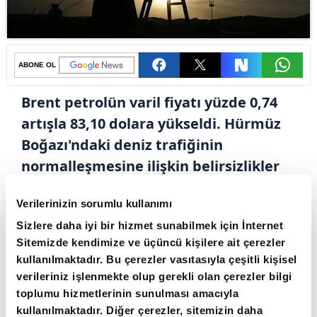
ABONE OL
Brent petrolün varil fiyatı yüzde 0,74
artışla 83,10 dolara yükseldi. Hürmüz
Boğazı'ndaki deniz trafiğinin
normalleşmesine ilişkin belirsizlikler
ve Orta Doğu'da arz güvenliğine
Verilerinizin sorumlu kullanımı
yönelik endişeler petrol fiyatlarını
Sizlere daha iyi bir hizmet sunabilmek için İnternet
yukarı çekiyor. ABD Başkanı Donald
Sitemizde kendimize ve üçüncü kişilere ait çerezler
Trump ile İran'dan gelen açıklamalar
kullanılmaktadır. Bu çerezler vasıtasıyla çeşitli kişisel
da piyasaların odağında.
verileriniz işlenmekte olup gerekli olan çerezler bilgi
toplumu hizmetlerinin sunulması amacıyla
Brent petrolün varili uluslararası vadeli
kullanılmaktadır. Diğer çerezler, sitemizin daha