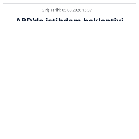
Giriş Tarihi: 05.08.2026 15:37
ABD'de istihdam beklentiyi
karşılamadı
ABONE OL