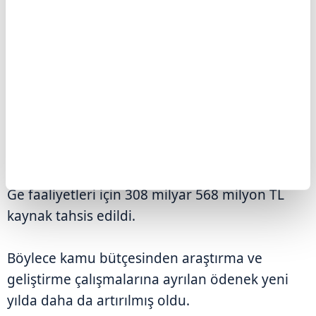
2026 İÇİN 308,6 MİLYAR LİRALIK ÖDENEK
Bütçe başlangıç ödenekleri esas alınarak
yapılan hesaplamalara göre, 2026 yılında Ar-
Ge faaliyetleri için 308 milyar 568 milyon TL
kaynak tahsis edildi.
Böylece kamu bütçesinden araştırma ve
geliştirme çalışmalarına ayrılan ödenek yeni
yılda daha da artırılmış oldu.