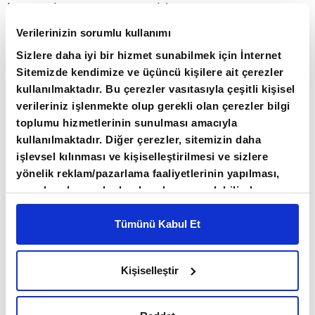
ise ton başına
8,72 TL
oldu.
Verilerinizin sorumlu kullanımı
Derince Terminali'nde teslim alma ve teslim
Sizlere daha iyi bir hizmet sunabilmek için İnternet
etme hizmet bedelleri de yeniden düzenlendi.
Sitemizde kendimize ve üçüncü kişilere ait çerezler
kullanılmaktadır. Bu çerezler vasıtasıyla çeşitli kişisel
Buna göre benzin ve etanol için metreküp
verileriniz işlenmekte olup gerekli olan çerezler bilgi
başına
90,10 TL
, motorin, damıtık denizcilik
toplumu hizmetlerinin sunulması amacıyla
yakıtı ve biodizel için
100,21 TL
, havacılık yakıtı
kullanılmaktadır. Diğer çerezler, sitemizin daha
için
94,86 TL
uygulanacak. Denizcilik yakıtında
işlevsel kılınması ve kişiselleştirilmesi ve sizlere
yönelik reklam/pazarlama faaliyetlerinin yapılması,
ise bu bedel ton başına
118,58 TL
olarak
amaçlarıyla sınırlı olarak açık rızanız dahilinde
belirlendi.
kullanılacaktır. Çerezlere ilişkin tercihlerinizi çerez
paneli vasıtasıyla belirleyebilirsiniz. Çerezlere ilişkin
Tümünü Kabul Et
Deniz araçlarıyla yapılan teslim alma ve teslim
detaylı bilgi için Ayarlar butonuna tıklayabilir,
Çerez
Bilgilendirme
Metnimizi ziyaret edebilirsiniz.
etme işlemlerinde ise hizmet fiyatına
yüzde 55
Kişiselleştir
6698 sayılı Kişisel Verilerin Korunması Kanunu
indirim
uygulanacak.
uyarınca hazırlanmış olan İnternet Sitesi Aydınlatma
Metnimizi okumak ve sitemizi ziyaretiniz kapsamında