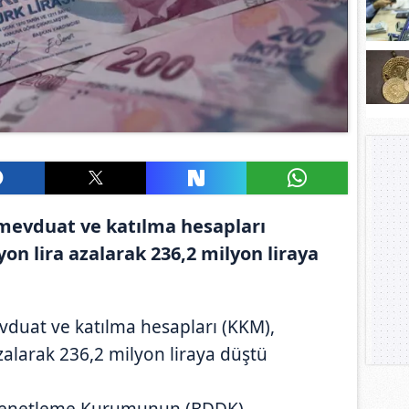
 mevduat ve katılma hesapları
on lira azalarak 236,2 milyon liraya
evduat ve katılma hesapları (KKM),
zalarak 236,2 milyon liraya düştü
 Denetleme Kurumunun (BDDK)