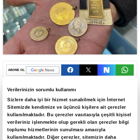
ABONE OL
Altın fiyatları, ABD Başkanı Donald
Verilerinizin sorumlu kullanımı
Trump'ın NATO Zirvesi'nde İran'a
Sizlere daha iyi bir hizmet sunabilmek için İnternet
yönelik tehditlerinin ardından savaş
Sitemizde kendimize ve üçüncü kişilere ait çerezler
riskinin yeniden tırmanmasıyla düşüşe
kullanılmaktadır. Bu çerezler vasıtasıyla çeşitli kişisel
verileriniz işlenmekte olup gerekli olan çerezler bilgi
geçti. FED tutanaklarında faiz artışı
toplumu hizmetlerinin sunulması amacıyla
sinyali verilmesinin ardından ons altın
kullanılmaktadır. Diğer çerezler, sitemizin daha