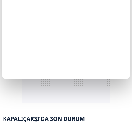
TL'ye kadar geriledi. Yeni günde ise 6.114 TL'de
işlem görmeye devam ediyor.
KAPALIÇARŞI'DA SON DURUM