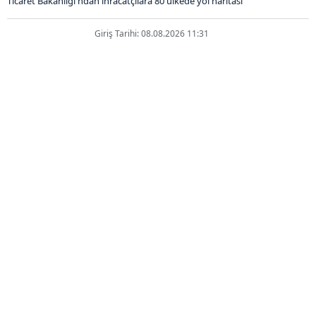
Ticaret Bakanlığı'ndan ihracatçılara 80 ülkede yol haritası
Giriş Tarihi: 08.08.2026 11:31
Ticaret Bakanlığı'ndan
ihracatçılara 80 ülkede yol
haritası