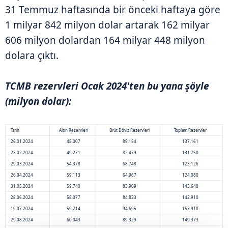
31 Temmuz haftasında bir önceki haftaya göre
1 milyar 842 milyon dolar artarak 162 milyar
606 milyon dolardan 164 milyar 448 milyon
dolara çıktı.
TCMB rezervleri Ocak 2024'ten bu yana şöyle
(milyon dolar):
Tarih
Altın Rezervleri
Brüt Döviz Rezervleri
Toplam Rezervler
26.01.2024
48.007
89.154
137.161
23.02.2024
49.271
82.479
131.750
29.03.2024
54.378
68.748
123.126
26.04.2024
59.113
64.967
124.080
31.05.2024
59.740
83.909
143.648
28.06.2024
58.077
84.833
142.910
19.07.2024
59.214
94.695
153.910
29.08.2024
60.043
89.329
149.373