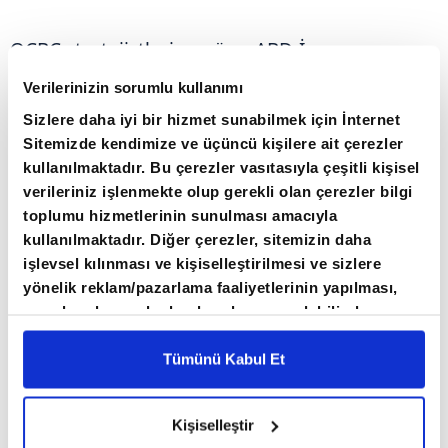
OCBC stratejistlerine göre, ABD-İran
mutabakat muhtırası sonrasında Hürmüz
Verilerinizin sorumlu kullanımı
Boğazı'ndan geçen gemi trafiği yeniden artış
Sizlere daha iyi bir hizmet sunabilmek için İnternet
gösterdi. Bu durum, petrol akışlarının
Sitemizde kendimize ve üçüncü kişilere ait çerezler
hızlanmasına ve arz endişelerinin azalmasına
kullanılmaktadır. Bu çerezler vasıtasıyla çeşitli kişisel
verileriniz işlenmekte olup gerekli olan çerezler bilgi
yol açtı.
toplumu hizmetlerinin sunulması amacıyla
kullanılmaktadır. Diğer çerezler, sitemizin daha
Stratejistler, akışların hızlı şekilde normale
işlevsel kılınması ve kişiselleştirilmesi ve sizlere
dönmesinin ham petrol fiyatlarını çatışma
yönelik reklam/pazarlama faaliyetlerinin yapılması,
amaçlarıyla sınırlı olarak açık rızanız dahilinde
öncesi seviyelere çektiğini ve piyasada "arz
kullanılacaktır. Çerezlere ilişkin tercihlerinizi çerez
fazlası" anlatısını yeniden güçlendirdiğini ifade
paneli vasıtasıyla belirleyebilirsiniz. Çerezlere ilişkin
Tümünü Kabul Et
etti.
detaylı bilgi için Ayarlar butonuna tıklayabilir,
Çerez
Bilgilendirme
Metnimizi ziyaret edebilirsiniz.
Kişiselleştir
6698 sayılı Kişisel Verilerin Korunması Kanunu
Küresel petrol fiyatları, üst üste üçüncü işlem