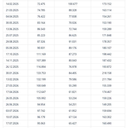
14.02.2025
72.475
100.677
173.152
21.03.2025
74.785
88.328
163.114
04.04.2025
76.422
77.838
154.261
30.05.2025
83.164
70.026
153.190
13.06.2025
86.543
72.744
159.289
25.07.2025
85.223
86.625
171.848
29.08.2025
87.326
91.031
178.357
05.09.2025
90.931
89.176
180.107
17.10.2025
111.169
87.273
198.442
14.11.2025
107.389
80.043
187.432
26.12.2025
116.894
76.978
193.872
30.01.2026
133.753
84.405
218.158
13.02.2026
132.199
79.586
211.784
27.03.2026
100.049
55.290
155.339
17.04.2026
112.647
61.821
174.467
26.05.2026
105.992
53.234
159.226
26.06.2026
94.954
54.251
149.205
03.07.2026
97.742
61.952
159.694
10.07.2026
96.179
67.124
163.302
17.07.2026
95.063
65.427
160.490