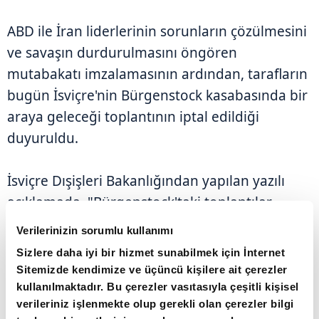
ABD ile İran liderlerinin sorunların çözülmesini
ve savaşın durdurulmasını öngören
mutabakatı imzalamasının ardından, tarafların
bugün İsviçre'nin Bürgenstock kasabasında bir
araya geleceği toplantının iptal edildiği
duyuruldu.
İsviçre Dışişleri Bakanlığından yapılan yazılı
açıklamada, "Bürgenstock'taki toplantılar
planlandığı şekilde bugün
Verilerinizin sorumlu kullanımı
gerçekleştirilmeyecek. Bu nedenle dün
Sizlere daha iyi bir hizmet sunabilmek için İnternet
duyurulan toplantı iptal edilmiştir." ifadelerine
Sitemizde kendimize ve üçüncü kişilere ait çerezler
yer verildi.
kullanılmaktadır. Bu çerezler vasıtasıyla çeşitli kişisel
verileriniz işlenmekte olup gerekli olan çerezler bilgi