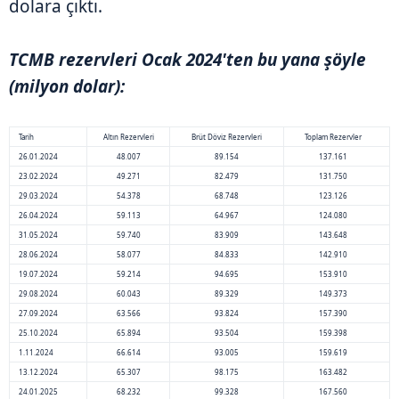
dolara çıktı.
TCMB rezervleri Ocak 2024'ten bu yana şöyle
(milyon dolar):
Tarih
Altın Rezervleri
Brüt Döviz Rezervleri
Toplam Rezervler
26.01.2024
48.007
89.154
137.161
23.02.2024
49.271
82.479
131.750
29.03.2024
54.378
68.748
123.126
26.04.2024
59.113
64.967
124.080
31.05.2024
59.740
83.909
143.648
28.06.2024
58.077
84.833
142.910
19.07.2024
59.214
94.695
153.910
29.08.2024
60.043
89.329
149.373
27.09.2024
63.566
93.824
157.390
25.10.2024
65.894
93.504
159.398
1.11.2024
66.614
93.005
159.619
13.12.2024
65.307
98.175
163.482
24.01.2025
68.232
99.328
167.560