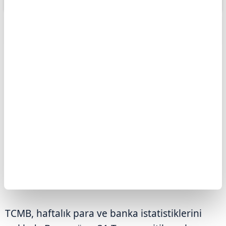
ABONE OL
Türkiye Cumhuriyet Merkez Bankası
(TCMB) haftalık para ve banka
istatistiklerini açıkladı. Böylelikle 31
Temmuz haftası için Merkez
Bankası'nın rezervleri belli oldu.
Türkiye Cumhuriyet Merkez Bankasının (TCMB)
toplam rezervleri, 31 Temmuz haftasında bir
önceki haftaya göre 1 milyar 842 milyon dolar
artarak 164 milyar 448 milyon dolara çıktı.
TCMB, haftalık para ve banka istatistiklerini