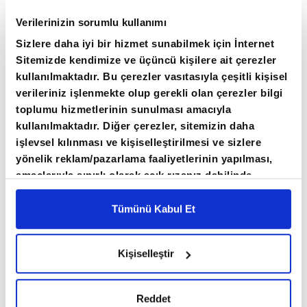
BANKACILIK SEKTÖRÜNÜN KISA VADELİ
Verilerinizin sorumlu kullanımı
BORÇLARI ARTTI
Sizlere daha iyi bir hizmet sunabilmek için İnternet
Sitemizde kendimize ve üçüncü kişilere ait çerezler
kullanılmaktadır. Bu çerezler vasıtasıyla çeşitli kişisel
Nisan ayında bankacılık sektörünün kısa vadeli
verileriniz işlenmekte olup gerekli olan çerezler bilgi
dış yükümlülüklerinde yükseliş kaydedildi.
toplumu hizmetlerinin sunulması amacıyla
kullanılmaktadır. Diğer çerezler, sitemizin daha
Yurt içi bankaların yurt dışından kullandıkları
işlevsel kılınması ve kişiselleştirilmesi ve sizlere
yönelik reklam/pazarlama faaliyetlerinin yapılması,
kısa vadeli kredi ve menkul kıymet
amaçlarıyla sınırlı olarak açık rızanız dahilinde
yükümlülükleri yüzde 4,1 artışla 8,7 milyar
kullanılacaktır. Çerezlere ilişkin tercihlerinizi çerez
dolara çıktı.
paneli vasıtasıyla belirleyebilirsiniz. Çerezlere ilişkin
Tümünü Kabul Et
detaylı bilgi için Ayarlar butonuna tıklayabilir,
Çerez
Bilgilendirme
Metnimizi ziyaret edebilirsiniz.
Yurt dışı yerleşik bankaların Türkiye'deki
Kişiselleştir
6698 sayılı Kişisel Verilerin Korunması Kanunu
mevduatları ise yüzde 6,7 artarak 18,6 milyar
uyarınca hazırlanmış olan İnternet Sitesi Aydınlatma
dolara yükseldi.
Metnimizi okumak ve sitemizi ziyaretiniz kapsamında
Reddet
gerçekleştirilen veri işleme faaliyetleri ile ilgili daha