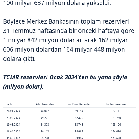
100 milyar 637 milyon dolara yükseldi.
Böylece Merkez Bankasının toplam rezervleri
31 Temmuz haftasında bir önceki haftaya göre
1 milyar 842 milyon dolar artarak 162 milyar
606 milyon dolardan 164 milyar 448 milyon
dolara çıktı.
TCMB rezervleri Ocak 2024'ten bu yana şöyle
(milyon dolar):
Tarih
Altın Rezervleri
Brüt Döviz Rezervleri
Toplam Rezervler
26.01.2024
48.007
89.154
137.161
23.02.2024
49.271
82.479
131.750
29.03.2024
54.378
68.748
123.126
26.04.2024
59.113
64.967
124.080
31.05.2024
59.740
83.909
143.648