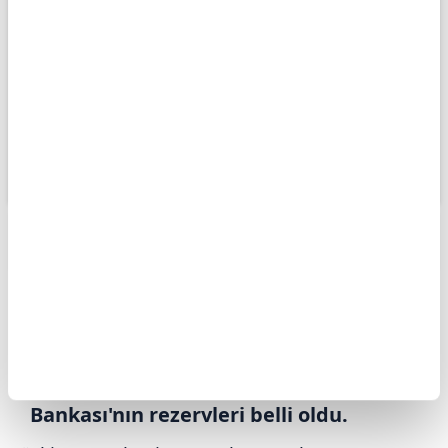
ABONE OL
Türkiye Cumhuriyet Merkez Bankası
(TCMB) haftalık para ve banka
istatistiklerini açıkladı. Böylelikle 31
Temmuz haftası için Merkez
Bankası'nın rezervleri belli oldu.