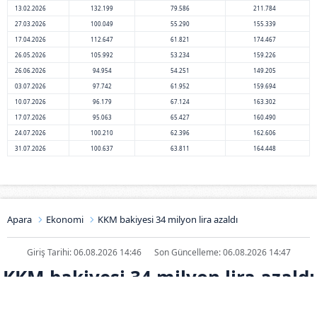
13.02.2026
132.199
79.586
211.784
27.03.2026
100.049
55.290
155.339
17.04.2026
112.647
61.821
174.467
26.05.2026
105.992
53.234
159.226
26.06.2026
94.954
54.251
149.205
03.07.2026
97.742
61.952
159.694
10.07.2026
96.179
67.124
163.302
17.07.2026
95.063
65.427
160.490
24.07.2026
100.210
62.396
162.606
31.07.2026
100.637
63.811
164.448
Apara
Ekonomi
KKM bakiyesi 34 milyon lira azaldı
Giriş Tarihi: 06.08.2026 14:46
Son Güncelleme: 06.08.2026 14:47
KKM bakiyesi 34 milyon lira azaldı