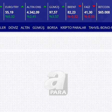
EURO/TRY
ALTIN ONS
GÜMÜŞ
BRENT
FAİZ
BITCOIN
55,19
4.342,09
97,57
82,23
41,30
$65.008
%0.32
%2.41
%3.57
%-0.32
%-0.55
LER
DÖVİZ
ALTIN
GÜMÜŞ
BORSA
KRİPTO PARALAR
TAHVİL-BONO-