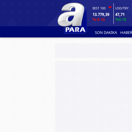
BIST 100
USD/TRY
13.779,39
47,71
%-0.14
%0.18
SON DAKİKA
HABER