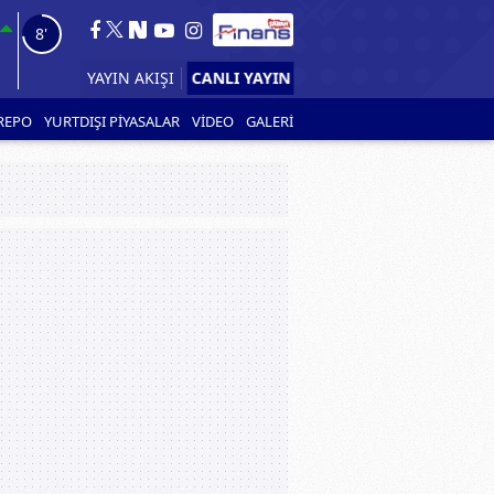
6'
CANLI YAYIN
YAYIN AKIŞI
REPO
YURTDIŞI PİYASALAR
VİDEO
GALERİ