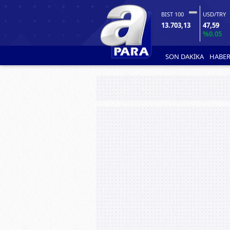
BIST 100
USD/TRY
13.703,13
47,59
%0.05
SON DAKİKA
HABER