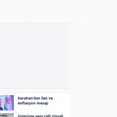
Karahan'dan faiz ve
enflasyon mesajı
Gümüşte yeni ralli sinyali