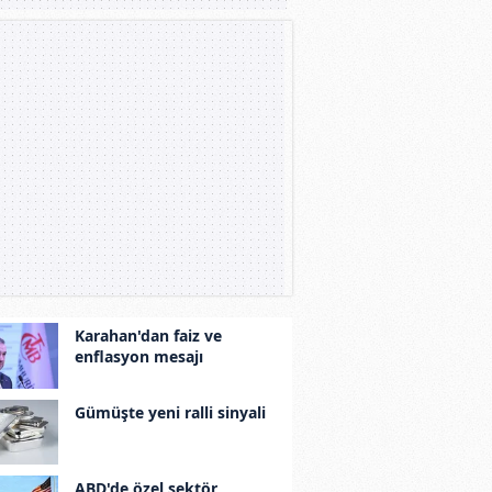
Karahan'dan faiz ve
enflasyon mesajı
Gümüşte yeni ralli sinyali
ABD'de özel sektör