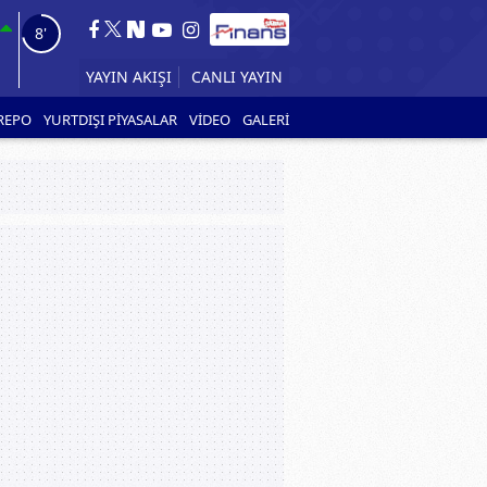
7'
YAYIN AKIŞI
REPO
YURTDIŞI PİYASALAR
VİDEO
GALERİ