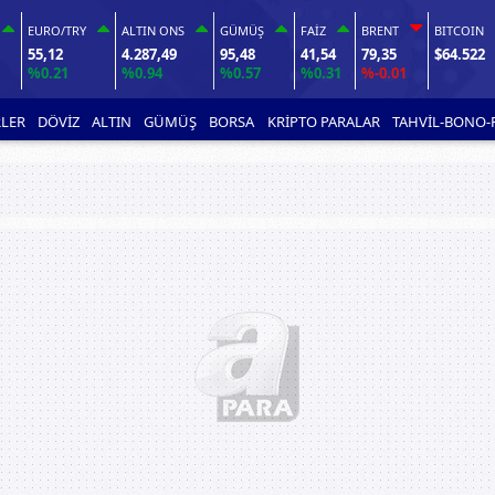
EURO/TRY
ALTIN ONS
GÜMÜŞ
FAİZ
BRENT
BITCOIN
55,12
4.287,49
95,48
41,54
79,35
$64.522
%0.21
%0.94
%0.57
%0.31
%-0.01
LER
DÖVİZ
ALTIN
GÜMÜŞ
BORSA
KRİPTO PARALAR
TAHVİL-BONO-