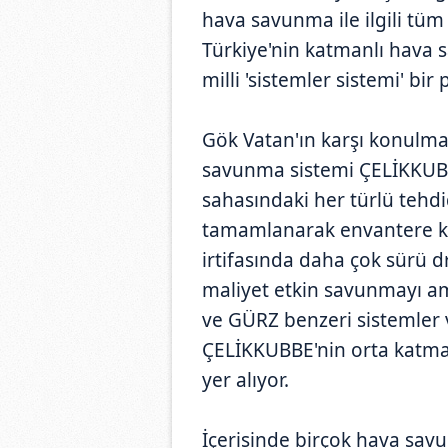
hava savunma ile ilgili tü
Türkiye'nin katmanlı hava 
milli 'sistemler sistemi' bir
Gök Vatan'ın karşı konulma
savunma sistemi ÇELİKKUBBE
sahasındaki her türlü tehdi
tamamlanarak envantere ka
irtifasında daha çok sürü d
maliyet etkin savunmayı a
ve GÜRZ benzeri sistemler v
ÇELİKKUBBE'nin orta katma
yer alıyor.
İçerisinde birçok hava savu