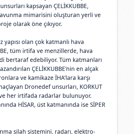
m unsurları kapsayan ÇELİKKUBBE,
savunma mimarisini oluşturan yerli ve
 proje olarak öne çıkıyor.
z yapısı olan çok katmanlı hava
, tüm irtifa ve menzillerde, hava
di bertaraf edebiliyor. Tüm katmanları
zandırılan ÇELİKKUBBE'nin en alçak
ronlara ve kamikaze İHA'lara karşı
maçlayan Dronedef unsurları, KORKUT
e her irtifada radarlar bulunuyor.
nında HİSAR, üst katmanında ise SİPER
nma silah sistemini, radarı, elektro-