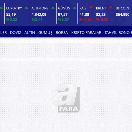
EURO/TRY
ALTIN ONS
GÜMÜŞ
FAİZ
BRENT
BITCOIN
55,19
4.342,09
97,57
41,30
82,23
$64.990
%0.32
%2.41
%3.57
%-0.55
%-0.32
LER
DÖVİZ
ALTIN
GÜMÜŞ
BORSA
KRİPTO PARALAR
TAHVİL-BONO-