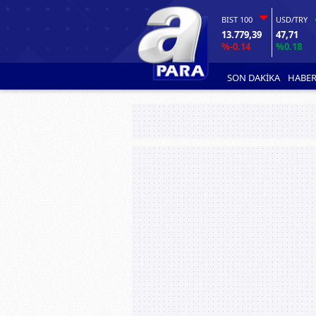
BIST 100
USD/TRY
13.779,39
47,71
%-0.14
%0.18
SON DAKİKA
HABER