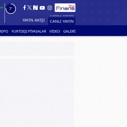
5'
YAYIN AKIŞI
REPO
YURTDIŞI PİYASALAR
VİDEO
GALERİ