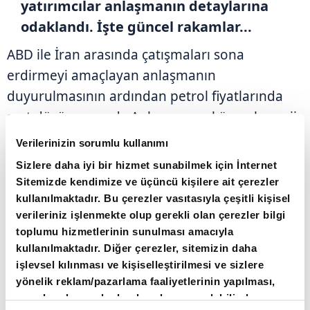
yatırımcılar anlaşmanın detaylarına
odaklandı. İşte güncel rakamlar...
ABD ile İran arasında çatışmaları sona
erdirmeyi amaçlayan anlaşmanın
duyurulmasının ardından petrol fiyatlarında
sert düşüş yaşandı. Anlaşmanın, küresel enerji
ticareti açısından kritik öneme sahip Hürmüz
Verilerinizin sorumlu kullanımı
Boğazı'nın yeniden açılmasının önünü
Sizlere daha iyi bir hizmet sunabilmek için İnternet
açabileceği değerlendiriliyor.
Sitemizde kendimize ve üçüncü kişilere ait çerezler
kullanılmaktadır. Bu çerezler vasıtasıyla çeşitli kişisel
verileriniz işlenmekte olup gerekli olan çerezler bilgi
Brent petrol, geçtiğimiz haftayı son üç ayın en
toplumu hizmetlerinin sunulması amacıyla
düşük seviyesinde tamamlamasının ardından
kullanılmaktadır. Diğer çerezler, sitemizin daha
yeni haftada yüzde 4'ün üzerinde gerileyerek
işlevsel kılınması ve kişiselleştirilmesi ve sizlere
varil başına 83 dolar seviyesine yaklaştı.
yönelik reklam/pazarlama faaliyetlerinin yapılması,
amaçlarıyla sınırlı olarak açık rızanız dahilinde