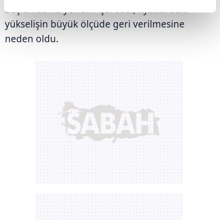
başlamasına yönelik işaretler, fiyatlardaki
yükselişin büyük ölçüde geri verilmesine
neden oldu.