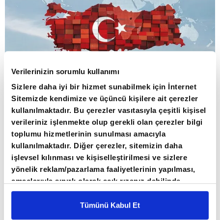
Verilerinizin sorumlu kullanımı
Sizlere daha iyi bir hizmet sunabilmek için İnternet
Sitemizde kendimize ve üçüncü kişilere ait çerezler
kullanılmaktadır. Bu çerezler vasıtasıyla çeşitli kişisel
verileriniz işlenmekte olup gerekli olan çerezler bilgi
80 ÜLKEDE 107 SEKTÖREL RAPOR
toplumu hizmetlerinin sunulması amacıyla
HAZIRLANDI
kullanılmaktadır. Diğer çerezler, sitemizin daha
işlevsel kılınması ve kişiselleştirilmesi ve sizlere
yönelik reklam/pazarlama faaliyetlerinin yapılması,
Ticaret Bakanlığının açıklamasına göre,
amaçlarıyla sınırlı olarak açık rızanız dahilinde
ihracatın geliştirilmesi, çeşitlendirilmesi ve
kullanılacaktır. Çerezlere ilişkin tercihlerinizi çerez
sürdürülebilirliğinin sağlanması Ticaret
paneli vasıtasıyla belirleyebilirsiniz. Çerezlere ilişkin
Tümünü Kabul Et
Müşavirleri ve Ataşelerinin öncelikli görevleri
detaylı bilgi için Ayarlar butonuna tıklayabilir,
Çerez