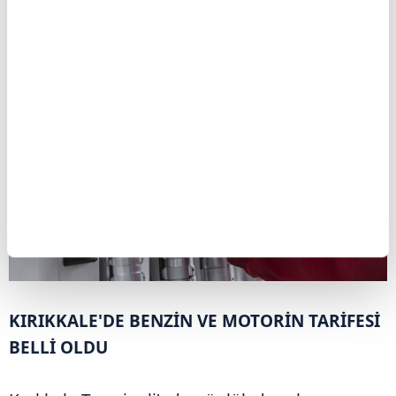
Ayrıca kapasite kiralama taleplerinde her bir
ürün için en az
180 gün
şartı getirildi.
KIRIKKALE'DE BENZİN VE MOTORİN TARİFESİ
BELLİ OLDU