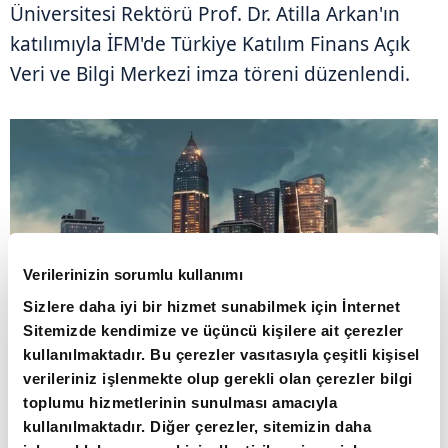
Üniversitesi Rektörü Prof. Dr. Atilla Arkan'ın
katılımıyla İFM'de Türkiye Katılım Finans Açık
Veri ve Bilgi Merkezi imza töreni düzenlendi.
Verilerinizin sorumlu kullanımı
Sizlere daha iyi bir hizmet sunabilmek için İnternet
Sitemizde kendimize ve üçüncü kişilere ait çerezler
Dağlıoğlu, Erdem ve Arkan, Merkezin
kullanılmaktadır. Bu çerezler vasıtasıyla çeşitli kişisel
kurulumu ve işletmesine ilişkin protokolü
verileriniz işlenmekte olup gerekli olan çerezler bilgi
imzaladı.
toplumu hizmetlerinin sunulması amacıyla
kullanılmaktadır. Diğer çerezler, sitemizin daha