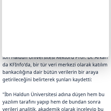
Fonunun himayesinde ilerleyen bir proje. Bu
fiziki altyapının yanında daha da önemlisi belki
ekosistem etkisi. KFInfo çalışmasıyla birlikte
ekosistem etkisine özellikle katılım finans
alanında büyük bir katkı sunacağını
değerlendiriyorum." diye konuştu.
İbn Haldun Üniversitesi Rektörü Prof. Dr. Arkan
da KFInfo'da, bir tür veri merkezi olarak katılım
bankacılığına dair bütün verilerin bir araya
getirileceğini belirterek şunları kaydetti:
"İbn Haldun Üniversitesi adına düşen hem bu
yazılım tarafını yapıp hem de bundan sonra
verileri analitik, akademik olarak inceleyip bu