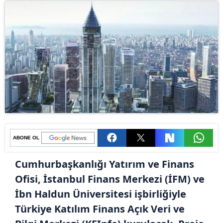
ABONE OL
Cumhurbaşkanlığı Yatırım ve Finans
Ofisi, İstanbul Finans Merkezi (İFM) ve
İbn Haldun Üniversitesi işbirliğiyle
Türkiye Katılım Finans Açık Veri ve