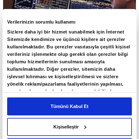
Verilerinizin sorumlu kullanımı
Sizlere daha iyi bir hizmet sunabilmek için İnternet
Sitemizde kendimize ve üçüncü kişilere ait çerezler
kullanılmaktadır. Bu çerezler vasıtasıyla çeşitli kişisel
verileriniz işlenmekte olup gerekli olan çerezler bilgi
PİYASALARDA ENFLASYON VE FAİZ
toplumu hizmetlerinin sunulması amacıyla
BEKLENTİLERİ
kullanılmaktadır. Diğer çerezler, sitemizin daha
işlevsel kılınması ve kişiselleştirilmesi ve sizlere
yönelik reklam/pazarlama faaliyetlerinin yapılması,
ABD ve İran arasında olası barış anlaşmasına
amaçlarıyla sınırlı olarak açık rızanız dahilinde
yönelik iyimserliğin zayıflaması ve Orta
kullanılacaktır. Çerezlere ilişkin tercihlerinizi çerez
Doğu'daki gerilimin sürmesi petrol fiyatlarını
paneli vasıtasıyla belirleyebilirsiniz. Çerezlere ilişkin
Tümünü Kabul Et
detaylı bilgi için Ayarlar butonuna tıklayabilir,
Çerez
yukarı yönlü etkiledi. Brent petrol yüzde 1,3
Bilgilendirme
Metnimizi ziyaret edebilirsiniz.
artışla 96,4 dolar seviyesine çıktı.
Kişiselleştir
6698 sayılı Kişisel Verilerin Korunması Kanunu
uyarınca hazırlanmış olan İnternet Sitesi Aydınlatma