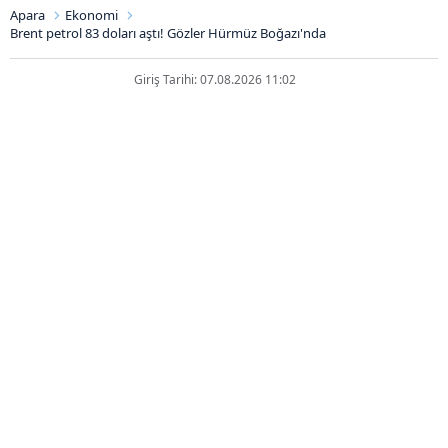
Apara
Ekonomi
Brent petrol 83 doları aştı! Gözler Hürmüz Boğazı'nda
Giriş Tarihi: 07.08.2026 11:02
Brent petrol 83 doları aştı! Gözler
Hürmüz Boğazı'nda