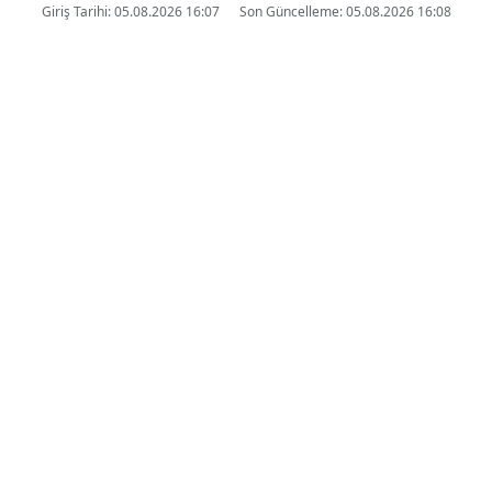
Giriş Tarihi: 05.08.2026 16:07
Son Güncelleme: 05.08.2026 16:08
ABD'de özel sektör istihdamı
temmuzda beklentilerin altında
arttı
ABONE OL