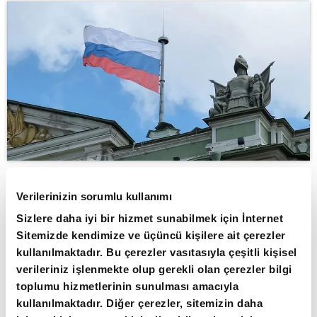
Verilerinizin sorumlu kullanımı
ABONE OL
Sizlere daha iyi bir hizmet sunabilmek için İnternet
Rusya'da parlamentonun alt kanadı
Sitemizde kendimize ve üçüncü kişilere ait çerezler
Duma, Rusya Merkez Bankası, Sber ve
kullanılmaktadır. Bu çerezler vasıtasıyla çeşitli kişisel
verileriniz işlenmekte olup gerekli olan çerezler bilgi
bazı finansal altyapı kuruluşlarına,
toplumu hizmetlerinin sunulması amacıyla
insansız hava aracı (İHA) saldırılarına
kullanılmaktadır. Diğer çerezler, sitemizin daha