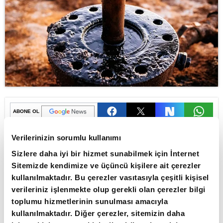
ABONE OL
Petrol fiyatları, ABD-İran
Verilerinizin sorumlu kullanımı
görüşmelerine ilişkin olumlu haber
Sizlere daha iyi bir hizmet sunabilmek için İnternet
akışıyla uluslararası vadeli piyasalarda
Sitemizde kendimize ve üçüncü kişilere ait çerezler
kullanılmaktadır. Bu çerezler vasıtasıyla çeşitli kişisel
yaklaşık yüzde 5,5 geriledi.
verileriniz işlenmekte olup gerekli olan çerezler bilgi
Brent petrolün vadeli varil fiyatı, bugün saat
toplumu hizmetlerinin sunulması amacıyla
kullanılmaktadır. Diğer çerezler, sitemizin daha
19.26 itibarıyla dünkü kapanışa göre yaklaşık