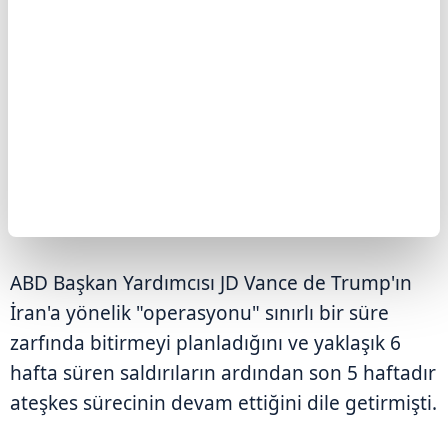
Savaşı çok kısa sürede sona erdireceklerini
ifade eden Trump, "Anlaşma yapmak için can
atıyorlar, bu durumdan bıktılar. Bence bu işi
çok çabuk bitireceğiz. Umarım bunu güzel bir
şekilde hallederiz." açıklamasında bulunmuştu.
ABD Başkan Yardımcısı JD Vance de Trump'ın
İran'a yönelik "operasyonu" sınırlı bir süre
zarfında bitirmeyi planladığını ve yaklaşık 6
hafta süren saldırıların ardından son 5 haftadır
ateşkes sürecinin devam ettiğini dile getirmişti.