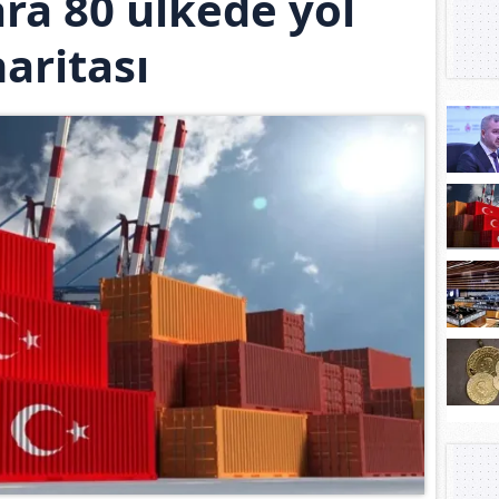
ara 80 ülkede yol
aritası