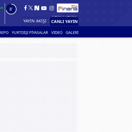
7'
YAYIN AKIŞI
REPO
YURTDIŞI PİYASALAR
VİDEO
GALERİ