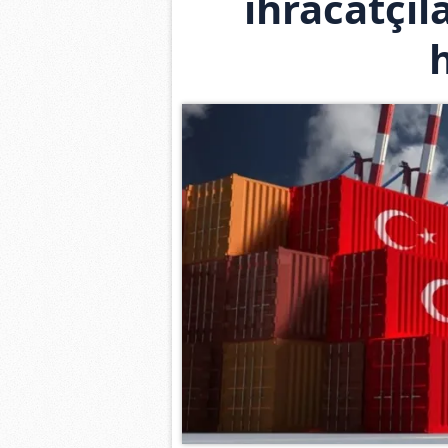
ihracatçıl
h