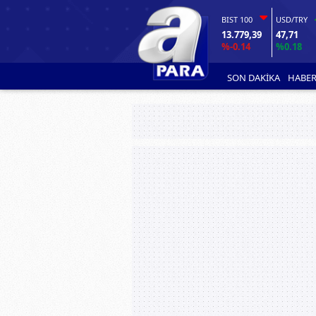
BIST 100
USD/TRY
13.779,39
47,71
%-0.14
%0.18
SON DAKİKA
HABER