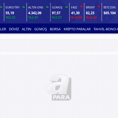
EURO/TRY
ALTIN ONS
GÜMÜŞ
FAİZ
BRENT
BITCOIN
55,19
4.342,09
97,57
41,30
82,23
$65.104
%0.32
%2.41
%3.57
%-0.55
%-0.32
LER
DÖVİZ
ALTIN
GÜMÜŞ
BORSA
KRİPTO PARALAR
TAHVİL-BONO-