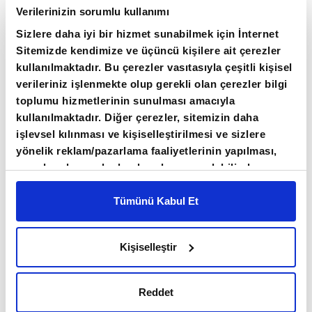
yıllık %27,24, aylık ise %2,76 oranında
Verilerinizin sorumlu kullanımı
yükseldi.
Sizlere daha iyi bir hizmet sunabilmek için İnternet
Sitemizde kendimize ve üçüncü kişilere ait çerezler
Türkiye İstatistik Kurumu (TÜİK)
Mart ayı
kullanılmaktadır. Bu çerezler vasıtasıyla çeşitli kişisel
İnşaat Maliyet Endeksi
verilerini açıkladı.
verileriniz işlenmekte olup gerekli olan çerezler bilgi
toplumu hizmetlerinin sunulması amacıyla
kullanılmaktadır. Diğer çerezler, sitemizin daha
AYLIK VE YILLIK ARTIŞ SÜRDÜ
işlevsel kılınması ve kişiselleştirilmesi ve sizlere
yönelik reklam/pazarlama faaliyetlerinin yapılması,
Mart 2026'da inşaat maliyet endeksi bir önceki
amaçlarıyla sınırlı olarak açık rızanız dahilinde
aya göre %2,76 arttı. Geçen yılın aynı ayına
kullanılacaktır. Çerezlere ilişkin tercihlerinizi çerez
paneli vasıtasıyla belirleyebilirsiniz. Çerezlere ilişkin
Tümünü Kabul Et
kıyasla ise artış oranı %27,24 olarak
detaylı bilgi için Ayarlar butonuna tıklayabilir,
Çerez
gerçekleşti. Bu artışta hem malzeme hem de
Bilgilendirme
Metnimizi ziyaret edebilirsiniz.
işçilik kalemlerindeki yükseliş etkili oldu.
Kişiselleştir
6698 sayılı Kişisel Verilerin Korunması Kanunu
uyarınca hazırlanmış olan İnternet Sitesi Aydınlatma
Metnimizi okumak ve sitemizi ziyaretiniz kapsamında
Reddet
gerçekleştirilen veri işleme faaliyetleri ile ilgili daha