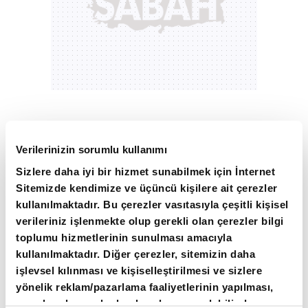
"Türkiye bugün savunma sanayiinde sadece
kendi ihtiyaçlarını karşılayan bir ülke değil,
Verilerinizin sorumlu kullanımı
geliştirdiği teknolojilerle dünyada dikkat çeken
Sizlere daha iyi bir hizmet sunabilmek için İnternet
güçlü bir üretim merkezi haline geldi. BEST
Sitemizde kendimize ve üçüncü kişilere ait çerezler
kullanılmaktadır. Bu çerezler vasıtasıyla çeşitli kişisel
Grup ile Base Studio arasında imzalanan bu
verileriniz işlenmekte olup gerekli olan çerezler bilgi
stratejik iş birliği, Türk mühendisliğinin ulaştığı
toplumu hizmetlerinin sunulması amacıyla
seviyenin önemli göstergelerinden biridir. Yerli
kullanılmaktadır. Diğer çerezler, sitemizin daha
üretim gücümüzü uluslararası mühendislik
işlevsel kılınması ve kişiselleştirilmesi ve sizlere
yönelik reklam/pazarlama faaliyetlerinin yapılması,
vizyonuyla birleştirerek yeni nesil teknolojiler
amaçlarıyla sınırlı olarak açık rızanız dahilinde