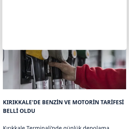
ürün için en az
180 gün
şartı getirildi.
KIRIKKALE'DE BENZİN VE MOTORİN TARİFESİ
BELLİ OLDU
Kırıkkale Terminali'nde günlük depolama