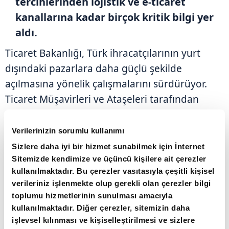
tercihlerinden lojistik ve e-ticaret
kanallarına kadar birçok kritik bilgi yer
aldı.
Ticaret Bakanlığı, Türk ihracatçılarının yurt
dışındaki pazarlara daha güçlü şekilde
açılmasına yönelik çalışmalarını sürdürüyor.
Ticaret Müşavirleri ve Ataşeleri tarafından
hazırlanan
80 ülkeye yönelik 107 sektörel
pazar araştırması
, iş dünyasının kullanımına
Verilerinizin sorumlu kullanımı
sunuldu. Çalışmalarla ihracatçı firmaların
Sizlere daha iyi bir hizmet sunabilmek için İnternet
hedef pazarlardaki fırsatları daha yakından
Sitemizde kendimize ve üçüncü kişilere ait çerezler
kullanılmaktadır. Bu çerezler vasıtasıyla çeşitli kişisel
görmesi ve pazara giriş stratejilerini buna göre
verileriniz işlenmekte olup gerekli olan çerezler bilgi
oluşturması amaçlanıyor.
toplumu hizmetlerinin sunulması amacıyla
kullanılmaktadır. Diğer çerezler, sitemizin daha
işlevsel kılınması ve kişiselleştirilmesi ve sizlere