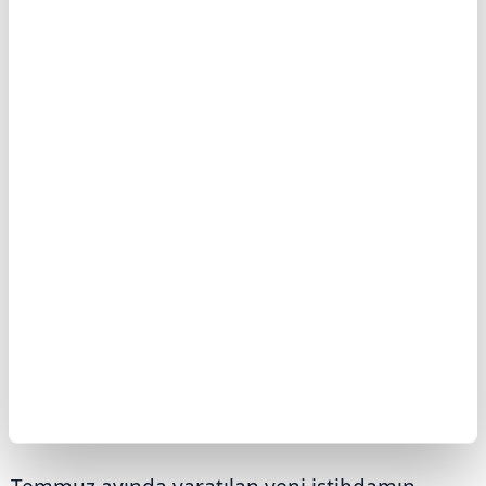
Piyasalarda temmuz ayında özel sektör
istihdamının 70 bin kişi artması bekleniyordu.
Haziran ayına ilişkin istihdam verisi ise 95 bin
kişi artış yönünde aşağı revize edildi.
Temmuz ayındaki 44 bin kişilik artış, ABD iş
gücü piyasasında işe alımların hız kestiğine
işaret etti.
İSTİHDAM ARTIŞI HİZMET SEKTÖRÜNDEN
GELDİ