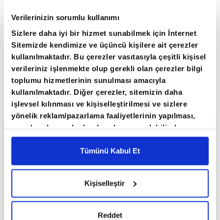
Apara
Ekonomi
Verilerinizin sorumlu kullanımı
ABD'de özel sektör istihdamı temmuzda beklentilerin altında arttı
Sizlere daha iyi bir hizmet sunabilmek için İnternet
Giriş Tarihi: 05.08.2026 16:07
Son Güncelleme: 05.08.2026 16:08
Sitemizde kendimize ve üçüncü kişilere ait çerezler
kullanılmaktadır. Bu çerezler vasıtasıyla çeşitli kişisel
ABD'de özel sektör istihdamı
verileriniz işlenmekte olup gerekli olan çerezler bilgi
temmuzda beklentilerin altında
toplumu hizmetlerinin sunulması amacıyla
arttı
kullanılmaktadır. Diğer çerezler, sitemizin daha
işlevsel kılınması ve kişiselleştirilmesi ve sizlere
yönelik reklam/pazarlama faaliyetlerinin yapılması,
amaçlarıyla sınırlı olarak açık rızanız dahilinde
kullanılacaktır. Çerezlere ilişkin tercihlerinizi çerez
paneli vasıtasıyla belirleyebilirsiniz. Çerezlere ilişkin
Tümünü Kabul Et
detaylı bilgi için Ayarlar butonuna tıklayabilir,
Çerez
Bilgilendirme
Metnimizi ziyaret edebilirsiniz.
Kişiselleştir
6698 sayılı Kişisel Verilerin Korunması Kanunu
uyarınca hazırlanmış olan İnternet Sitesi Aydınlatma
Metnimizi okumak ve sitemizi ziyaretiniz kapsamında
Reddet