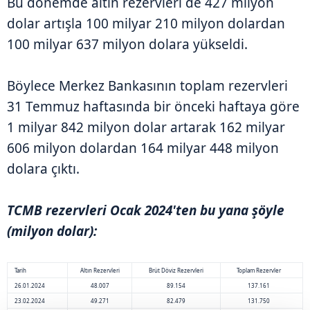
Bu dönemde altın rezervleri de 427 milyon
dolar artışla 100 milyar 210 milyon dolardan
100 milyar 637 milyon dolara yükseldi.
Böylece Merkez Bankasının toplam rezervleri
31 Temmuz haftasında bir önceki haftaya göre
1 milyar 842 milyon dolar artarak 162 milyar
606 milyon dolardan 164 milyar 448 milyon
dolara çıktı.
TCMB rezervleri Ocak 2024'ten bu yana şöyle
(milyon dolar):
Tarih
Altın Rezervleri
Brüt Döviz Rezervleri
Toplam Rezervler
26.01.2024
48.007
89.154
137.161
23.02.2024
49.271
82.479
131.750