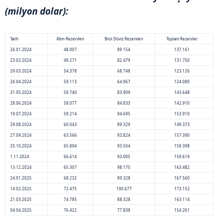
(milyon dolar):
Tarih
Altın Rezervleri
Brüt Döviz Rezervleri
Toplam Rezervler
26.01.2024
48.007
89.154
137.161
23.02.2024
49.271
82.479
131.750
29.03.2024
54.378
68.748
123.126
26.04.2024
59.113
64.967
124.080
31.05.2024
59.740
83.909
143.648
28.06.2024
58.077
84.833
142.910
19.07.2024
59.214
94.695
153.910
29.08.2024
60.043
89.329
149.373
27.09.2024
63.566
93.824
157.390
25.10.2024
65.894
93.504
159.398
1.11.2024
66.614
93.005
159.619
13.12.2024
65.307
98.175
163.482
24.01.2025
68.232
99.328
167.560
14.02.2025
72.475
100.677
173.152
21.03.2025
74.785
88.328
163.114
04.04.2025
76.422
77.838
154.261