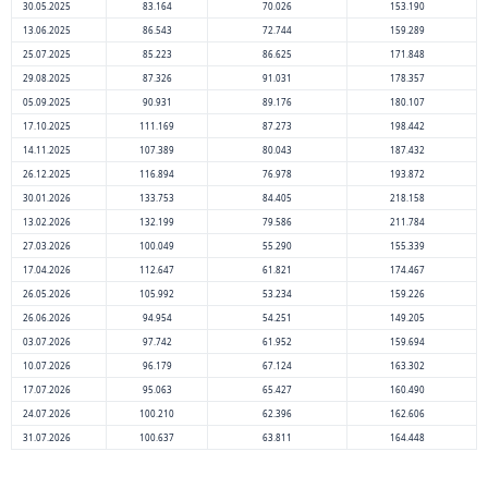
30.05.2025
83.164
70.026
153.190
13.06.2025
86.543
72.744
159.289
25.07.2025
85.223
86.625
171.848
29.08.2025
87.326
91.031
178.357
05.09.2025
90.931
89.176
180.107
17.10.2025
111.169
87.273
198.442
14.11.2025
107.389
80.043
187.432
26.12.2025
116.894
76.978
193.872
30.01.2026
133.753
84.405
218.158
13.02.2026
132.199
79.586
211.784
27.03.2026
100.049
55.290
155.339
17.04.2026
112.647
61.821
174.467
26.05.2026
105.992
53.234
159.226
26.06.2026
94.954
54.251
149.205
03.07.2026
97.742
61.952
159.694
10.07.2026
96.179
67.124
163.302
17.07.2026
95.063
65.427
160.490
24.07.2026
100.210
62.396
162.606
31.07.2026
100.637
63.811
164.448