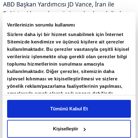
ABD Başkan Yardımcısı JD Vance, İran ile
Pakistan'da yapılan görüşmelerde çok ilerleme
kaydedildiğini ancak görüşmelerin devamı ve
Verilerinizin sorumlu kullanımı
olası anlaşmanın İran'a bağlı olduğunu
Sizlere daha iyi bir hizmet sunabilmek için İnternet
savundu.
Sitemizde kendimize ve üçüncü kişilere ait çerezler
kullanılmaktadır. Bu çerezler vasıtasıyla çeşitli kişisel
verileriniz işlenmekte olup gerekli olan çerezler bilgi
toplumu hizmetlerinin sunulması amacıyla
kullanılmaktadır. Diğer çerezler, sitemizin daha
işlevsel kılınması ve kişiselleştirilmesi ve sizlere
yönelik reklam/pazarlama faaliyetlerinin yapılması,
amaçlarıyla sınırlı olarak açık rızanız dahilinde
kullanılacaktır. Çerezlere ilişkin tercihlerinizi çerez
paneli vasıtasıyla belirleyebilirsiniz. Çerezlere ilişkin
Tümünü Kabul Et
detaylı bilgi için Ayarlar butonuna tıklayabilir,
Çerez
Bilgilendirme
Metnimizi ziyaret edebilirsiniz.
Kişiselleştir
6698 sayılı Kişisel Verilerin Korunması Kanunu
uyarınca hazırlanmış olan İnternet Sitesi Aydınlatma