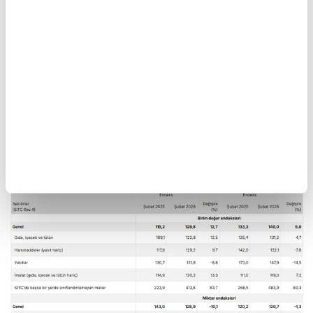
İthalat birim değer endeksi Şubat ayında bir
önceki yılın aynı ayına göre yüzde 5,0 arttı.
Endeks bir önceki yılın aynı ayına göre, gıda,
içecek ve tütünde yüzde 4,7 arttı, yakıtlarda
yüzde 14,5 azaldı, ham maddelerde (yakıt
hariç) yüzde 7,0 azaldı, imalat sanayinde (gıda,
içecek, tütün hariç) yüzde 7,2 arttı.