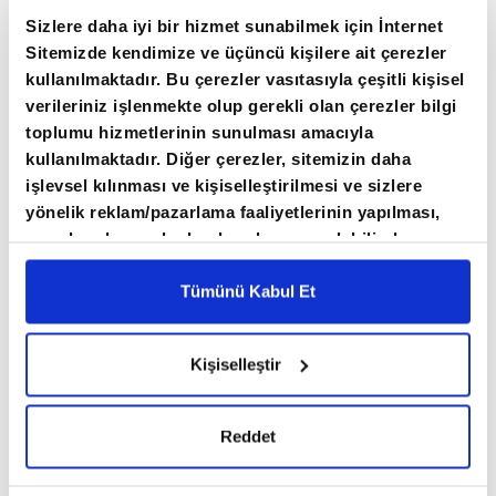
göre, ihracat birim değer endeksi Şubat ayında
Sizlere daha iyi bir hizmet sunabilmek için İnternet
bir önceki yılın aynı ayına göre yüzde 12,7 arttı.
Sitemizde kendimize ve üçüncü kişilere ait çerezler
kullanılmaktadır. Bu çerezler vasıtasıyla çeşitli kişisel
Endeks bir önceki yılın aynı ayına göre gıda,
verileriniz işlenmekte olup gerekli olan çerezler bilgi
içecek ve tütünde yüzde 12,5 arttı, ham
toplumu hizmetlerinin sunulması amacıyla
maddelerde (yakıt hariç) yüzde 9,7 arttı,
kullanılmaktadır. Diğer çerezler, sitemizin daha
yakıtlarda yüzde 6,8 azaldı, imalat sanayinde
işlevsel kılınması ve kişiselleştirilmesi ve sizlere
yönelik reklam/pazarlama faaliyetlerinin yapılması,
(gıda, içecek, tütün hariç) yüzde 13,3 arttı.
amaçlarıyla sınırlı olarak açık rızanız dahilinde
kullanılacaktır. Çerezlere ilişkin tercihlerinizi çerez
paneli vasıtasıyla belirleyebilirsiniz. Çerezlere ilişkin
Tümünü Kabul Et
detaylı bilgi için Ayarlar butonuna tıklayabilir,
Çerez
Bilgilendirme
Metnimizi ziyaret edebilirsiniz.
Kişiselleştir
6698 sayılı Kişisel Verilerin Korunması Kanunu
uyarınca hazırlanmış olan İnternet Sitesi Aydınlatma
Metnimizi okumak ve sitemizi ziyaretiniz kapsamında
Reddet
gerçekleştirilen veri işleme faaliyetleri ile ilgili daha
detaylı bilgi almak için lütfen
tıklayınız.