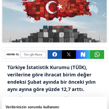
ABONE OL
Türkiye İstatistik Kurumu (TÜİK),
verilerine göre ihracat birim değer
endeksi Şubat ayında bir önceki yılın
aynı ayına göre yüzde 12,7 arttı.
Türkiye İstatistik Kurumu (TÜİK), Şubat ayı Dış
Ticaret Endeksleri verilerini açıkladı. Buna
Verilerinizin sorumlu kullanımı