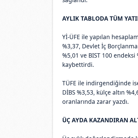
AYLIK TABLODA TÜM YATI
Yİ-ÜFE ile yapılan hesapla
%3,37, Devlet İç Borçlanma 
%5,01 ve BIST 100 endeksi 
kaybettirdi.
TÜFE ile indirgendiğinde i
DİBS %3,53, külçe altın %4
oranlarında zarar yazdı.
ÜÇ AYDA KAZANDIRAN AL