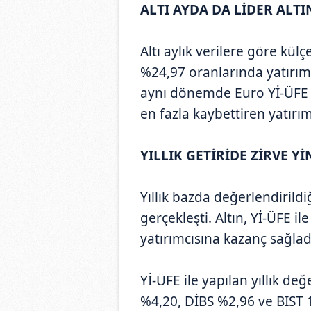
ALTI AYDA DA LİDER ALTI
Altı aylık verilere göre külç
%24,97 oranlarında yatırımc
aynı dönemde Euro Yİ-ÜFE i
en fazla kaybettiren yatırım
YILLIK GETİRİDE ZİRVE Y
Yıllık bazda değerlendirildi
gerçekleşti. Altın, Yİ-ÜFE i
yatırımcısına kazanç sağlad
Yİ-ÜFE ile yapılan yıllık d
%4,20, DİBS %2,96 ve BIST 