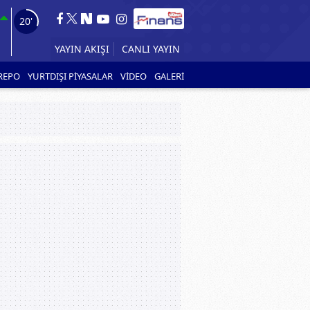
19'
YAYIN AKIŞI
CANLI YAYIN
REPO
YURTDIŞI PİYASALAR
VİDEO
GALERİ