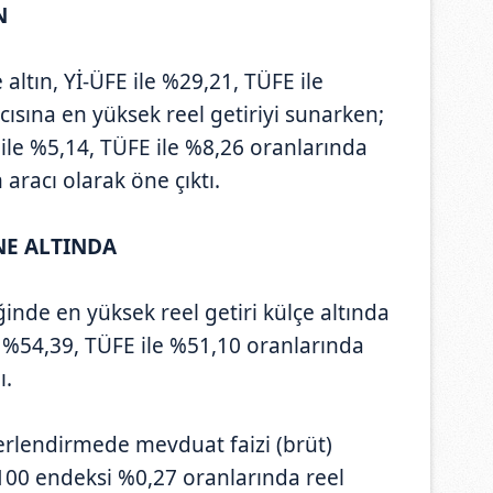
N
e altın, Yİ-ÜFE ile %29,21, TÜFE ile
ısına en yüksek reel getiriyi sunarken;
le %5,14, TÜFE ile %8,26 oranlarında
 aracı olarak öne çıktı.
İNE ALTINDA
ğinde en yüksek reel getiri külçe altında
le %54,39, TÜFE ile %51,10 oranlarında
ı.
eğerlendirmede mevduat faizi (brüt)
100 endeksi %0,27 oranlarında reel