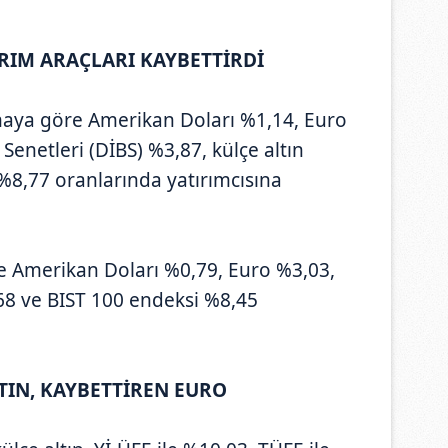
RIM ARAÇLARI KAYBETTİRDİ
maya göre Amerikan Doları %1,14, Euro
Senetleri (DİBS) %3,87, külçe altın
%8,77 oranlarında yatırımcısına
se Amerikan Doları %0,79, Euro %3,03,
,68 ve BIST 100 endeksi %8,45
TIN, KAYBETTİREN EURO