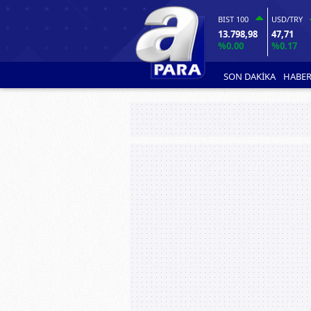
BIST 100
USD/TRY
13.798,98
47,71
%0.00
%0.17
SON DAKİKA
HABER