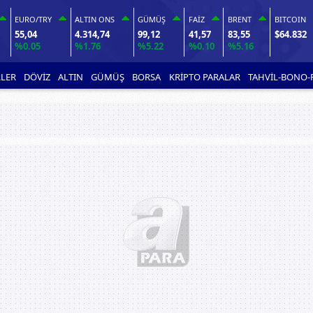
EURO/TRY
ALTIN ONS
GÜMÜŞ
FAİZ
BRENT
BITCOIN
55,04
4.314,74
99,12
41,57
83,55
$64.832
%0.05
%1.76
%5.22
%0.10
%5.16
LER
DÖVİZ
ALTIN
GÜMÜŞ
BORSA
KRİPTO PARALAR
TAHVİL-BONO-