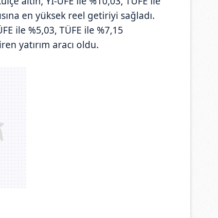
lçe altın, Yİ-ÜFE ile %10,03, TÜFE ile
sına en yüksek reel getiriyi sağladı.
FE ile %5,03, TÜFE ile %7,15
ren yatırım aracı oldu.