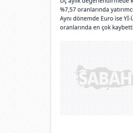
Üç aylık değerlendirmede kü
%7,57 oranlarında yatırımcı
Aynı dönemde Euro ise Yİ-Ü
oranlarında en çok kaybetti