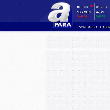
BIST 100
USD/TRY
13.779,39
47,71
%-0.14
%0.18
SON DAKİKA
HABER