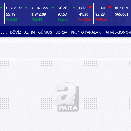
EURO/TRY
ALTIN ONS
GÜMÜŞ
FAİZ
BRENT
BITCOIN
55,19
4.342,09
97,57
41,30
82,23
$65.061
%0.32
%2.41
%3.57
%-0.55
%-0.32
LER
DÖVİZ
ALTIN
GÜMÜŞ
BORSA
KRİPTO PARALAR
TAHVİL-BONO-