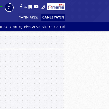
6'
CANLI YAYIN
YAYIN AKIŞI
REPO
YURTDIŞI PİYASALAR
VİDEO
GALERİ