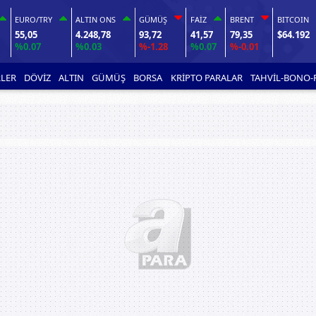
EURO/TRY
ALTIN ONS
GÜMÜŞ
FAİZ
BRENT
BITCOIN
55,05
4.248,78
93,72
41,57
79,35
$64.192
%0.07
%0.03
%-1.28
%0.07
%-0.01
LER
DÖVİZ
ALTIN
GÜMÜŞ
BORSA
KRİPTO PARALAR
TAHVİL-BONO-