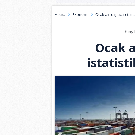
Apara
Ekonomi
Ocak ayı dış ticaret ista
Giriş 
Ocak a
istatist