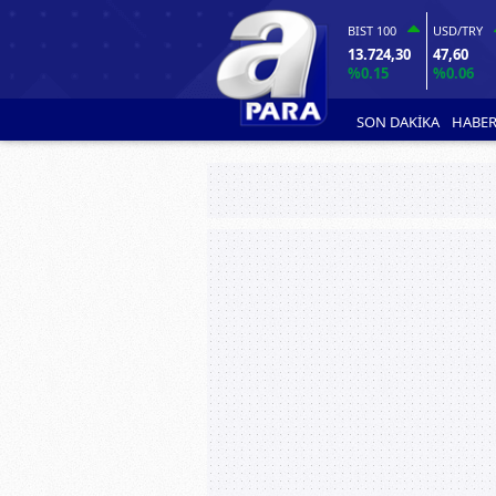
BIST 100
USD/TRY
13.724,30
47,60
%0.15
%0.06
SON DAKİKA
HABER