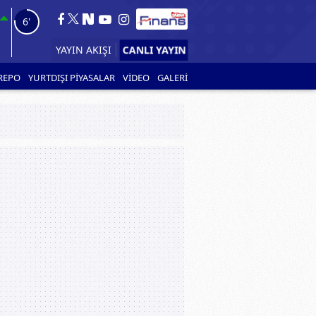
5'
YAYIN AKIŞI
CANLI YAYIN
REPO
YURTDIŞI PİYASALAR
VİDEO
GALERİ