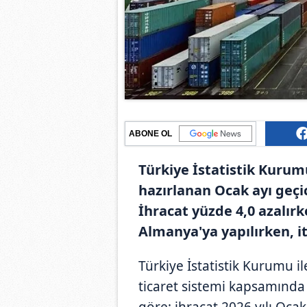
ABONE OL
Türkiye İstatistik Kurumu 
hazırlanan Ocak ayı geçici
İhracat yüzde 4,0 azalırke
Almanya'ya yapılırken, ith
Türkiye İstatistik Kurumu ile
ticaret sistemi kapsamında ü
göre; ihracat 2026 yılı Ocak