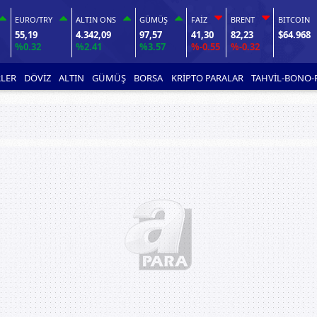
EURO/TRY
ALTIN ONS
GÜMÜŞ
FAİZ
BRENT
BITCOIN
55,19
4.342,09
97,57
41,30
82,23
$64.968
%0.32
%2.41
%3.57
%-0.55
%-0.32
LER
DÖVİZ
ALTIN
GÜMÜŞ
BORSA
KRİPTO PARALAR
TAHVİL-BONO-