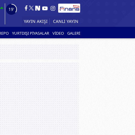
17'
YAYIN AKIŞI
REPO
YURTDIŞI PİYASALAR
VİDEO
GALERİ