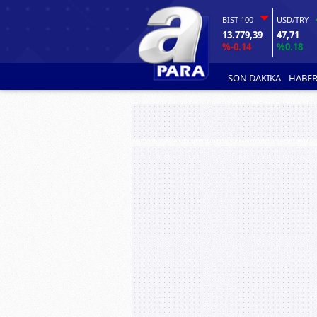
BIST 100
USD/TRY
13.779,39
47,71
%-0.14
%0.18
SON DAKİKA
HABER