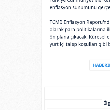
enflasyon sunumunu gerçek
TCMB Enflasyon Raporu'nda 
olarak para politikalarına i
ön plana çıkacak. Küresel e
yurt içi talep koşulları gib
HABERİ
İl