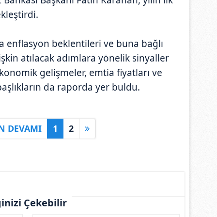
leştirdi.
enflasyon beklentileri ve buna bağlı
lişkin atılacak adımlara yönelik sinyaller
konomik gelişmeler, emtia fiyatları ve
i başlıkların da raporda yer buldu.
N DEVAMI
1
2
ginizi Çekebilir