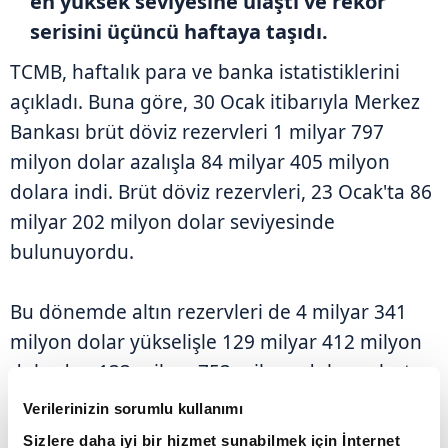
en yüksek seviyesine ulaştı ve rekor
serisini üçüncü haftaya taşıdı.
TCMB, haftalık para ve banka istatistiklerini
açıkladı. Buna göre, 30 Ocak itibarıyla Merkez
Bankası brüt döviz rezervleri 1 milyar 797
milyon dolar azalışla 84 milyar 405 milyon
dolara indi. Brüt döviz rezervleri, 23 Ocak'ta 86
milyar 202 milyon dolar seviyesinde
bulunuyordu.
Bu dönemde altın rezervleri de 4 milyar 341
milyon dolar yükselişle 129 milyar 412 milyon
dolardan 133 milyar 753 milyon dolara ulaştı.
Verilerinizin sorumlu kullanımı
Böylece Merkez Bankasının toplam rezervleri,
Sizlere daha iyi bir hizmet sunabilmek için İnternet