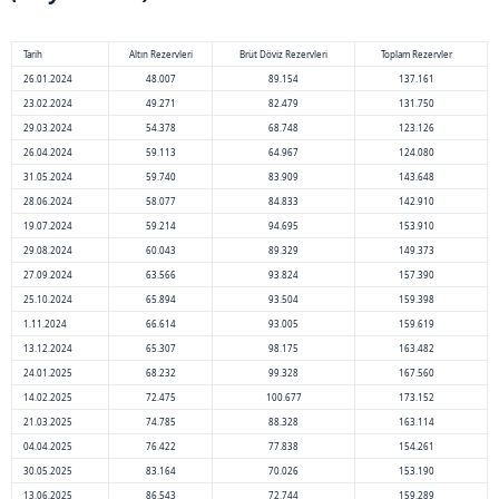
Tarih
Altın Rezervleri
Brüt Döviz Rezervleri
Toplam Rezervler
26.01.2024
48.007
89.154
137.161
23.02.2024
49.271
82.479
131.750
29.03.2024
54.378
68.748
123.126
26.04.2024
59.113
64.967
124.080
31.05.2024
59.740
83.909
143.648
28.06.2024
58.077
84.833
142.910
19.07.2024
59.214
94.695
153.910
29.08.2024
60.043
89.329
149.373
27.09.2024
63.566
93.824
157.390
25.10.2024
65.894
93.504
159.398
1.11.2024
66.614
93.005
159.619
13.12.2024
65.307
98.175
163.482
24.01.2025
68.232
99.328
167.560
14.02.2025
72.475
100.677
173.152
21.03.2025
74.785
88.328
163.114
04.04.2025
76.422
77.838
154.261
30.05.2025
83.164
70.026
153.190
13.06.2025
86.543
72.744
159.289