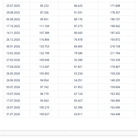
25.07.2025
85.223
86.625
171.848
29.08.2025
87.326
91.031
178.357
05.09.2025
90.931
89.176
180.107
17.10.2025
111.169
87.273
198.442
14.11.2025
107.389
80.043
187.432
26.12.2025
116.894
76.978
193.872
30.01.2026
133.753
84.405
218.158
13.02.2026
132.199
79.586
211.784
27.03.2026
100.049
55.290
155.339
17.04.2026
112.647
61.821
174.467
26.05.2026
105.992
53.234
159.226
26.06.2026
94.954
54.251
149.205
03.07.2026
97.742
61.952
159.694
10.07.2026
96.179
67.124
163.302
17.07.2026
95.063
65.427
160.490
24.07.2026
100.210
62.396
162.606
31.07.2026
100.637
63.811
164.448