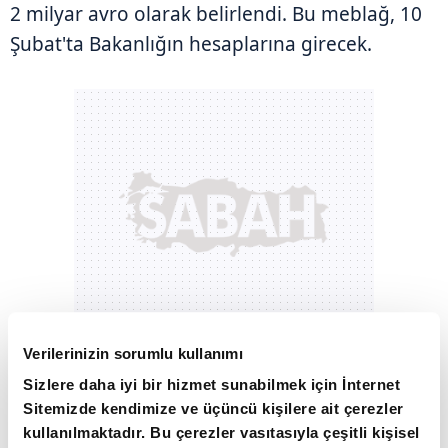
2 milyar avro olarak belirlendi. Bu meblağ, 10
Şubat'ta Bakanlığın hesaplarına girecek.
Verilerinizin sorumlu kullanımı
Sizlere daha iyi bir hizmet sunabilmek için İnternet
SON 15 YILIN EN DÜŞÜK "SPREAD"İ
Sitemizde kendimize ve üçüncü kişilere ait çerezler
kullanılmaktadır. Bu çerezler vasıtasıyla çeşitli kişisel