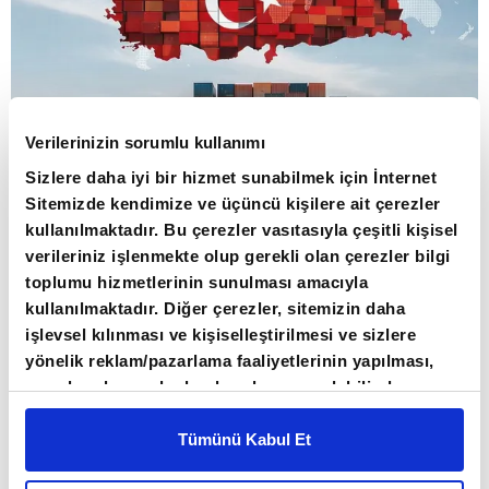
Verilerinizin sorumlu kullanımı
Sizlere daha iyi bir hizmet sunabilmek için İnternet
Sitemizde kendimize ve üçüncü kişilere ait çerezler
80 ÜLKEDE 107 SEKTÖREL RAPOR
kullanılmaktadır. Bu çerezler vasıtasıyla çeşitli kişisel
HAZIRLANDI
verileriniz işlenmekte olup gerekli olan çerezler bilgi
toplumu hizmetlerinin sunulması amacıyla
kullanılmaktadır. Diğer çerezler, sitemizin daha
Ticaret Bakanlığının açıklamasına göre,
işlevsel kılınması ve kişiselleştirilmesi ve sizlere
ihracatın geliştirilmesi, çeşitlendirilmesi ve
yönelik reklam/pazarlama faaliyetlerinin yapılması,
sürdürülebilirliğinin sağlanması Ticaret
amaçlarıyla sınırlı olarak açık rızanız dahilinde
kullanılacaktır. Çerezlere ilişkin tercihlerinizi çerez
Müşavirleri ve Ataşelerinin öncelikli görevleri
paneli vasıtasıyla belirleyebilirsiniz. Çerezlere ilişkin
Tümünü Kabul Et
arasında bulunuyor. Müşavirlikler ve ataşelikler,
detaylı bilgi için Ayarlar butonuna tıklayabilir,
Çerez
görev yaptıkları ülkelerde Türk iş dünyasının ilk