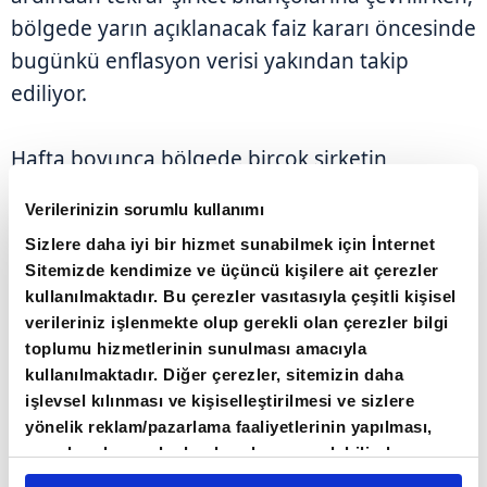
bölgede yarın açıklanacak faiz kararı öncesinde
bugünkü enflasyon verisi yakından takip
ediliyor.
Hafta boyunca bölgede birçok şirketin
bilançolarını açıklaması bekleniyor.
Verilerinizin sorumlu kullanımı
Sizlere daha iyi bir hizmet sunabilmek için İnternet
İsviçre merkezli UBS bankası, varlık yönetimi ve
Sitemizde kendimize ve üçüncü kişilere ait çerezler
yatırım bankacılığı bölümlerindeki güçlü
kullanılmaktadır. Bu çerezler vasıtasıyla çeşitli kişisel
performanslarla net karında tahminleri aşan
verileriniz işlenmekte olup gerekli olan çerezler bilgi
toplumu hizmetlerinin sunulması amacıyla
yüzde 56'lık bir artış kaydetti.
kullanılmaktadır. Diğer çerezler, sitemizin daha
işlevsel kılınması ve kişiselleştirilmesi ve sizlere
yönelik reklam/pazarlama faaliyetlerinin yapılması,
amaçlarıyla sınırlı olarak açık rızanız dahilinde
kullanılacaktır. Çerezlere ilişkin tercihlerinizi çerez