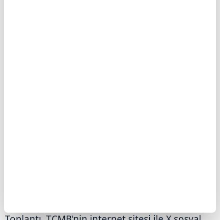
OLUYOR
Türkiye Cumhuriyet Merkez Bankası'ndan
(TCMB), yapılan açıklamaya göre, Başkan Fatih
Karahan, "Enflasyon Raporu 2026-III"ün
tanıtımı amacıyla 13 Ağustos Perşembe saat
10.30'da İstanbul Finans Merkezi TCMB
Yerleşkesi'nde bilgilendirme toplantısı
düzenleyecek.
Fiziksel ortamda gerçekleştirilecek toplantıda,
2026 yılının üçüncü Enflasyon Raporu
kamuoyuna tanıtılacak.
Toplantı, TCMB'nin internet sitesi ile X sosyal