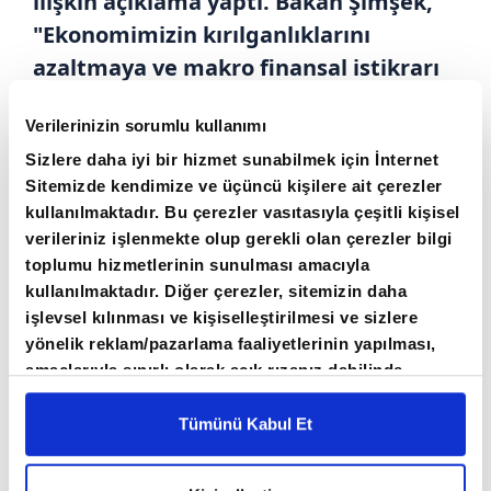
ilişkin açıklama yaptı. Bakan Şimşek,
"Ekonomimizin kırılganlıklarını
azaltmaya ve makro finansal istikrarı
güçlendirmeye devam ediyoruz." dedi.
Verilerinizin sorumlu kullanımı
Hazine ve Maliye Bakanı Mehmet Şimşek,
Sizlere daha iyi bir hizmet sunabilmek için İnternet
ekonomi programı kapsamında üç önemli
Sitemizde kendimize ve üçüncü kişilere ait çerezler
olumlu gelişmenin hayata geçirildiğini açıkladı.
kullanılmaktadır. Bu çerezler vasıtasıyla çeşitli kişisel
Bakan Şimşek, kredi notu görünümünden Kur
verileriniz işlenmekte olup gerekli olan çerezler bilgi
toplumu hizmetlerinin sunulması amacıyla
Korumalı Mevduat (KKM) düzenlemelerine ve
kullanılmaktadır. Diğer çerezler, sitemizin daha
zorunlu karşılıklara kadar atılan adımların,
işlevsel kılınması ve kişiselleştirilmesi ve sizlere
makro finansal istikrarı güçlendirmeyi
yönelik reklam/pazarlama faaliyetlerinin yapılması,
amaçladığını belirtti.
amaçlarıyla sınırlı olarak açık rızanız dahilinde
kullanılacaktır. Çerezlere ilişkin tercihlerinizi çerez
paneli vasıtasıyla belirleyebilirsiniz. Çerezlere ilişkin
Tümünü Kabul Et
KREDİ NOTUNDA ARTIŞ OLABİLİR
detaylı bilgi için Ayarlar butonuna tıklayabilir,
Çerez
Bilgilendirme
Metnimizi ziyaret edebilirsiniz.