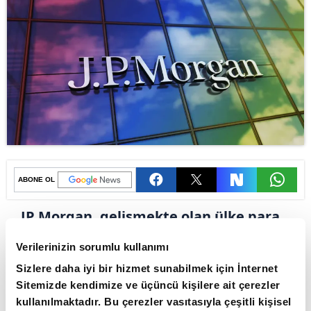
ABONE OL
JP Morgan, gelişmekte olan ülke para
birimlerine ilişkin tavsiyesini düşürdü.
Verilerinizin sorumlu kullanımı
Güçlü bir performansla geçen yılın
Sizlere daha iyi bir hizmet sunabilmek için İnternet
ardından kısa vadeli pozisyonlanmanın
Sitemizde kendimize ve üçüncü kişilere ait çerezler
aşırı yoğunlaştığını ve risklerin
kullanılmaktadır. Bu çerezler vasıtasıyla çeşitli kişisel