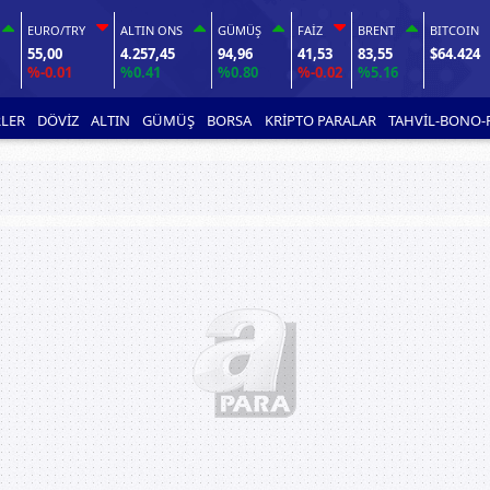
EURO/TRY
ALTIN ONS
GÜMÜŞ
FAİZ
BRENT
BITCOIN
55,00
4.257,45
94,96
41,53
83,55
$64.424
%-0.01
%0.41
%0.80
%-0.02
%5.16
LER
DÖVİZ
ALTIN
GÜMÜŞ
BORSA
KRİPTO PARALAR
TAHVİL-BONO-