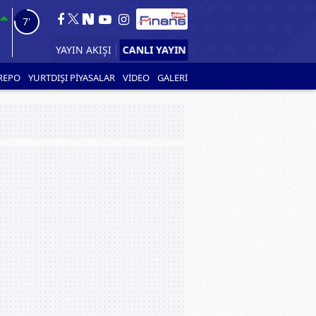
5'
CANLI YAYIN
YAYIN AKIŞI
REPO
YURTDIŞI PİYASALAR
VİDEO
GALERİ