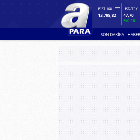
BIST 100
USD/TRY
13.798,82
47,70
%0.16
SON DAKİKA
HABER