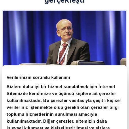
Verilerinizin sorumlu kullanımı
Sizlere daha iyi bir hizmet sunabilmek için İnternet
ABONE OL
Sitemizde kendimize ve üçüncü kişilere ait çerezler
kullanılmaktadır. Bu çerezler vasıtasıyla çeşitli kişisel
Hazine ve Maliye Bakanı Mehmet
verileriniz işlenmekte olup gerekli olan çerezler bilgi
Şimşek, "Son 2,5 yılın en düşük aylık
toplumu hizmetlerinin sunulması amacıyla
enflasyonu gerçekleşti. Kasımda yıllık
kullanılmaktadır. Diğer çerezler, sitemizin daha
işlevsel kılınması ve kişiselleştirilmesi ve sizlere