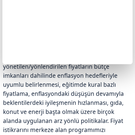
2026 yılında dezenflasyon sürecine katkı
sağlayacak temel unsurları sıralayan Şimşek,
"Destekleyici küresel finansal koşullar ve ılımlı
emtia fiyatları, sıkı para politikası, güçlenen
finansal istikrar, destekleyici maliye politikası,
vergi ve harç güncellemeleri ile
yönetilen/yönlendirilen fiyatların bütçe
imkanları dahilinde enflasyon hedefleriyle
uyumlu belirlenmesi, eğitimde kural bazlı
fiyatlama, enflasyondaki düşüşün devamıyla
beklentilerdeki iyileşmenin hızlanması, gıda,
konut ve enerji başta olmak üzere birçok
alanda uygulanan arz yönlü politikalar. Fiyat
istikrarını merkeze alan programımızı