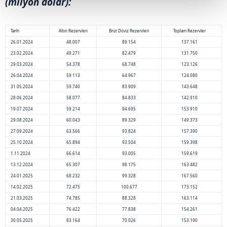
(milyon dolar):
Tarih
Altın Rezervleri
Brüt Döviz Rezervleri
Toplam Rezervler
26.01.2024
48.007
89.154
137.161
23.02.2024
49.271
82.479
131.750
29.03.2024
54.378
68.748
123.126
26.04.2024
59.113
64.967
124.080
31.05.2024
59.740
83.909
143.648
28.06.2024
58.077
84.833
142.910
19.07.2024
59.214
94.695
153.910
29.08.2024
60.043
89.329
149.373
27.09.2024
63.566
93.824
157.390
25.10.2024
65.894
93.504
159.398
1.11.2024
66.614
93.005
159.619
13.12.2024
65.307
98.175
163.482
24.01.2025
68.232
99.328
167.560
14.02.2025
72.475
100.677
173.152
21.03.2025
74.785
88.328
163.114
04.04.2025
76.422
77.838
154.261
30.05.2025
83.164
70.026
153.190