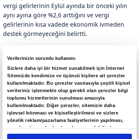
vergi gelirlerinin Eylül ayında bir önceki yılın
aynı ayına göre %2,6 arttığını ve vergi
gelirlerinin kısa vadede ekonomik ivmeden
destek görmeyeceğini belirtti.
Avrupa'nın en büyük ekonomisi olan Almanya,
Verilerinizin sorumlu kullanımı
2024 yılında üst üste ikinci kez daraldı ve
Sizlere daha iyi bir hizmet sunabilmek için İnternet
hükümet bu yıl sadece %0,2 büyüme bekliyor.
Sitemizde kendimize ve üçüncü kişilere ait çerezler
kullanılmaktadır. Bu çerezler vasıtasıyla çeşitli kişisel
Raporda, öncü göstergelerin "kısa vadede
verileriniz işlenmekte olup gerekli olan çerezler bilgi
ekonomik ivmede belirgin bir hızlanma"ya
toplumu hizmetlerinin sunulması amacıyla
kullanılmaktadır. Diğer çerezler, sitemizin daha
işaret etmediği belirtildi.
işlevsel kılınması ve kişiselleştirilmesi ve sizlere
yönelik reklam/pazarlama faaliyetlerinin yapılması,
Almanya'nın ihracatı, ABD'deki talebin keskin
amaçlarıyla sınırlı olarak açık rızanız dahilinde
düşüşü nedeniyle Ağustos ayında beklenmedik
kullanılacaktır. Çerezlere ilişkin tercihlerinizi çerez