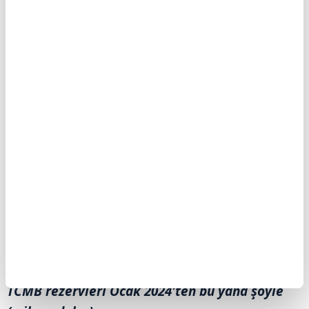
dolara ulaştı. Brüt döviz rezervleri, 24
Temmuz'da 62 milyar 396 milyon dolar
seviyesinde bulunuyordu.
Bu dönemde altın rezervleri de 427 milyon
dolar artışla 100 milyar 210 milyon dolardan
100 milyar 637 milyon dolara yükseldi.
Böylece Merkez Bankasının toplam rezervleri
31 Temmuz haftasında bir önceki haftaya göre
1 milyar 842 milyon dolar artarak 162 milyar
606 milyon dolardan 164 milyar 448 milyon
dolara çıktı.
TCMB rezervleri Ocak 2024'ten bu yana şöyle