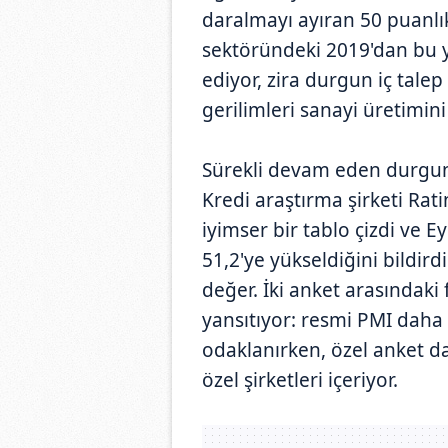
daralmayı ayıran 50 puanlık
sektöründeki 2019'dan bu y
ediyor, zira durgun iç tale
gerilimleri sanayi üretimini
Sürekli devam eden durgunlu
Kredi araştırma şirketi Rat
iyimser bir tablo çizdi ve E
51,2'ye yükseldiğini bildir
değer. İki anket arasındaki 
yansıtıyor: resmi PMI daha 
odaklanırken, özel anket da
özel şirketleri içeriyor.