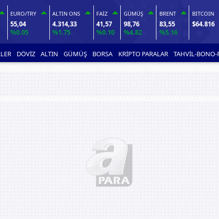
EURO/TRY
ALTIN ONS
FAİZ
GÜMÜŞ
BRENT
BITCOIN
55,04
4.314,33
41,57
98,76
83,55
$64.816
%0.05
%1.75
%0.10
%4.82
%5.16
LER
DÖVİZ
ALTIN
GÜMÜŞ
BORSA
KRİPTO PARALAR
TAHVİL-BONO-