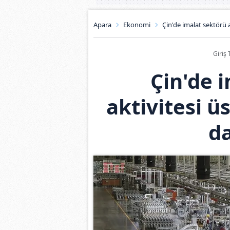
Apara
Ekonomi
Çin'de imalat sektörü a
Giriş 
Çin'de 
aktivitesi ü
da