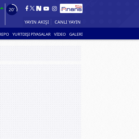
19'
YAYIN AKIŞI
CANLI YAYIN
REPO
YURTDIŞI PİYASALAR
VİDEO
GALERİ