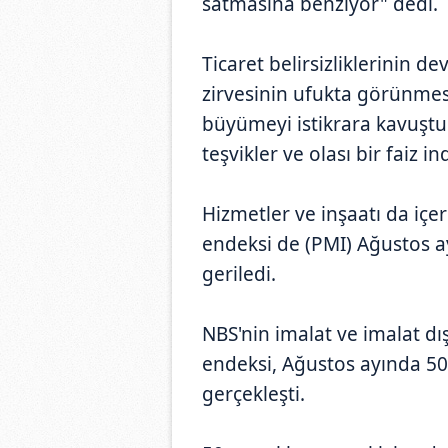
satmasına benziyor" dedi.
Ticaret belirsizliklerinin d
zirvesinin ufukta görünmes
büyümeyi istikrara kavuştu
teşvikler ve olası bir faiz in
Hizmetler ve inşaatı da içer
endeksi de (PMI) Ağustos a
geriledi.
NBS'nin imalat ve imalat dı
endeksi, Ağustos ayında 50,
gerçekleşti.