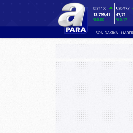
BIST 100
USD/TRY
13.799,41
47,71
%0.00
%0.17
SON DAKİKA
HABER