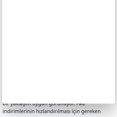
"Ancak biz bu artışın ani ve keskin değil, yavaş
ve kademeli olacağını düşünüyoruz.
Enflasyondaki yukarı yönlü sıçramaya rağmen,
iş gücü piyasasındaki gevşeme İngiltere
Merkez Bankası'na sıkı para politikasını
kademeli şekilde gevşetme yönünde gerekçe
sunacaktır. Şu aşamada 'kademeli ve temkinli'
bir yaklaşım uygun görünüyor. Faiz
indirimlerinin hızlandırılması için gereken