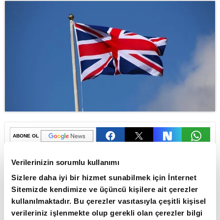
ABONE OL
İngiltere'de işsizlik mayısta yüzde 4,7
Verilerinizin sorumlu kullanımı
ile beklentilerin hafif üzerinde
Sizlere daha iyi bir hizmet sunabilmek için İnternet
gerçekleşirken, son 4 yılın en yüksek
Sitemizde kendimize ve üçüncü kişilere ait çerezler
kullanılmaktadır. Bu çerezler vasıtasıyla çeşitli kişisel
seviyesine çıktı.
verileriniz işlenmekte olup gerekli olan çerezler bilgi