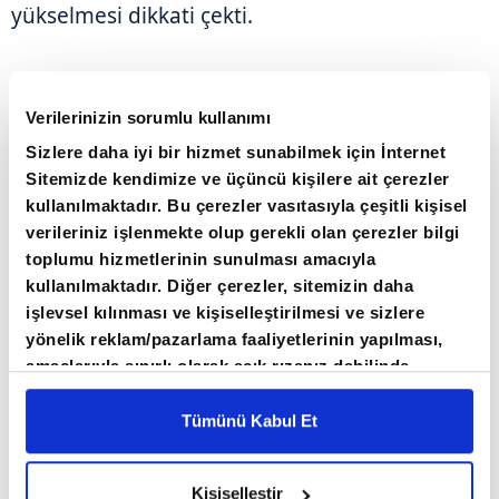
yükselmesi dikkati çekti.
Mevcut Durum Endeksi ise eksi 19,3 puandan
eksi 13 puana yükselerek, Haziran 2024'ten
Verilerinizin sorumlu kullanımı
beri en yüksek seviyesine çıktı.
Sizlere daha iyi bir hizmet sunabilmek için İnternet
Sitemizde kendimize ve üçüncü kişilere ait çerezler
kullanılmaktadır. Bu çerezler vasıtasıyla çeşitli kişisel
Sentix'in açıklamasında, "Haziran ayında Avro
verileriniz işlenmekte olup gerekli olan çerezler bilgi
Bölgesi ve Almanya'da ekonominin
toplumu hizmetlerinin sunulması amacıyla
canlandığına dair işaretler var. Son yıllarda
kullanılmaktadır. Diğer çerezler, sitemizin daha
Alman ekonomisindeki durgunluk Avrupa
işlevsel kılınması ve kişiselleştirilmesi ve sizlere
yönelik reklam/pazarlama faaliyetlerinin yapılması,
ekonomisi üzerinde defalarca fren görevi
amaçlarıyla sınırlı olarak açık rızanız dahilinde
gördü. Şimdi Avro Bölgesi'ndeki Sentix
kullanılacaktır. Çerezlere ilişkin tercihlerinizi çerez
ekonomik endeksleri Almanya'dan gelen
paneli vasıtasıyla belirleyebilirsiniz. Çerezlere ilişkin
Tümünü Kabul Et
toparlanmadan faydalanıyor." ifadesi kullanıldı.
detaylı bilgi için Ayarlar butonuna tıklayabilir,
Çerez
Bilgilendirme
Metnimizi ziyaret edebilirsiniz.
Kişiselleştir