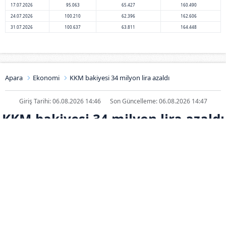
17.07.2026
95.063
65.427
160.490
24.07.2026
100.210
62.396
162.606
31.07.2026
100.637
63.811
164.448
Apara
Ekonomi
KKM bakiyesi 34 milyon lira azaldı
Giriş Tarihi: 06.08.2026 14:46
Son Güncelleme: 06.08.2026 14:47
KKM bakiyesi 34 milyon lira azaldı