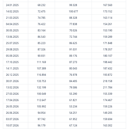
24.01.2025
68.232
99.328
167.560
14.02.2025
72.475
100.677
173.152
21.03.2025
74.785
88.328
163.114
04.04.2025
76.422
77.838
154.261
30.05.2025
83.164
70.026
153.190
13.06.2025
86.543
72.744
159.289
25.07.2025
85.223
86.625
171.848
29.08.2025
87.326
91.031
178.357
05.09.2025
90.931
89.176
180.107
17.10.2025
111.169
87.273
198.442
14.11.2025
107.389
80.043
187.432
26.12.2025
116.894
76.978
193.872
30.01.2026
133.753
84.405
218.158
13.02.2026
132.199
79.586
211.784
27.03.2026
100.049
55.290
155.339
17.04.2026
112.647
61.821
174.467
26.05.2026
105.992
53.234
159.226
26.06.2026
94.954
54.251
149.205
03.07.2026
97.742
61.952
159.694
10.07.2026
96.179
67.124
163.302