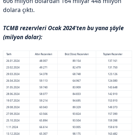
606 milyon dolardan 164 milyar 448 milyon
dolara çıktı.
TCMB rezervleri Ocak 2024'ten bu yana şöyle
(milyon dolar):
Tarih
Altın Rezervleri
Brüt Döviz Rezervleri
Toplam Rezervler
26.01.2024
48.007
89.154
137.161
23.02.2024
49.271
82.479
131.750
29.03.2024
54.378
68.748
123.126
26.04.2024
59.113
64.967
124.080
31.05.2024
59.740
83.909
143.648
28.06.2024
58.077
84.833
142.910
19.07.2024
59.214
94.695
153.910
29.08.2024
60.043
89.329
149.373
27.09.2024
63.566
93.824
157.390
25.10.2024
65.894
93.504
159.398
1.11.2024
66.614
93.005
159.619
13.12.2024
65.307
98.175
163.482