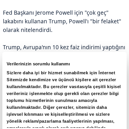
Fed Başkanı Jerome Powell için "çok geç"
lakabını kullanan Trump, Powell'ı "bir felaket"
olarak nitelendirdi.
Trump, Avrupa'nın 10 kez faiz indirimi yaptığını
ABD'nin ise hiç yapmadığını belirterek, "Ona
(Powell) rağmen ülkemiz harika gidiyor. Tam
Verilerinizin sorumlu kullanımı
puan indir, roket yakıtı." ifadelerini kullandı.
Sizlere daha iyi bir hizmet sunabilmek için İnternet
Sitemizde kendimize ve üçüncü kişilere ait çerezler
kullanılmaktadır. Bu çerezler vasıtasıyla çeşitli kişisel
Borçlanma maliyetlerinin çok daha düşük
verileriniz işlenmekte olup gerekli olan çerezler bilgi
olması gerektiğini vurgulayan Trump, "Eğer
toplumu hizmetlerinin sunulması amacıyla
Fed'deki 'çok geç' faiz indirimi yapsaydı, vadesi
kullanılmaktadır. Diğer çerezler, sitemizin daha
işlevsel kılınması ve kişiselleştirilmesi ve sizlere
gelen borçlarda uzun ve kısa vadeli faiz
yönelik reklam/pazarlama faaliyetlerinin yapılması,
oranlarını büyük ölçüde düşürmüş olurduk.
amaçlarıyla sınırlı olarak açık rızanız dahilinde